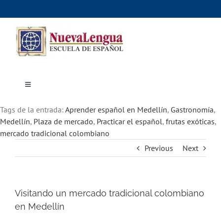
Skip
to
content
Toggle
Navigation
Inicio
Tags de la entrada:
Cursos
Aprender español en Medellín
,
Gastronomía
,
Dónde estudiar
Medellín
,
Plaza de mercado
,
Practicar el español
,
frutas exóticas
,
Actividades culturales
mercado tradicional colombiano
Alojamiento
Previous
Next
Precios e inscripciones
Contáctanos
Visitando un mercado tradicional colombiano
en Medellín