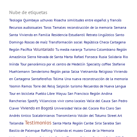
Nube de etiquetas
Teologia
Quimbaya
uchuvas
Rioacha
similitudes entre español y francés
Recursos audioisuales
Toros
Tamales
reconstrucción de la memoria
Semana
Santa
Viviendo en Familia
Residencia Estudiantil
Retrato lingüístico
Santo
Domingo
Roscas de maíz
Transformación social
República Checa Cartagena
Voluntariado
Región Pacífica
Tu media naranja
Turismo Colombiano
Región
Amazónica
Sierra Nevada de Santa Marta
Rafael Fonseca
Rusia
Solidaria
Rio
Inírida
Tour panorámico por el centro de Medellín
Specialty coffee
Stefanie
Muehlemann
Senderismo
Región paisa
Salsa
Vietnamita
Religioso
Viviendo
en Cartagena
Santafereños
Tolima
Una nueva reconstrucción de la memoria
Yasmin Ramos
Torre del Reloj
Salpicón
turismo
Recuerdos de Nueva Lengua
Tour en bicicleta
Pueblo Libre
Wayuu
San Francisco
Región Andina
Rancherias
Spotify
Villancicos
vivir como locales
Valle del Cauca
San Pedro
Viviendo en Bogotá
Claver
Universidad
Valle del Cocora
Rio Claro
San
Andrés
tintico
Scalabrinianos
Transmilenio
Volcán del Totumo
Street Art
Testimonios
Tailandia
Santa Marta
Región Caribe
Sirle Sarabia
San
Basilio de Palenque
Rafting
Visitando el museo Casa de la Memoria