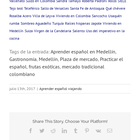
Vallenato
Suizo en Colombia
Sandra Tamayo
Roberta Padroni
Rolos
SIELE
Tejo
test
Teleférico
Salto de Versalles
Santa Fe de Antioquia
Qué chévere
Rosalba Acero
Villa de Leyva
Viviendo en Colombia
Sancocho
Usaquén
rumba
Sombreo Aguadeño
Turquía
Raíces hispanas
zapote
Viviendo en
Medellín
Suiza
Virgen de la Candelaria
Salento
Uso del imperativo en la
cocina
Tags de la entrada:
Aprender español en Medellín
,
Gastronomía
,
Medellín
,
Plaza de mercado
,
Practicar el
español
,
frutas exóticas
,
mercado tradicional
colombiano
julio 13th, 2017
|
Aprender español viajando
Share This Story, Choose Your Platform!
Facebook
Twitter
Reddit
LinkedIn
Tumblr
Pinterest
Vk
Email