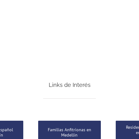
Links de Interés
Reside
Español
Familias Anfitrionas en
e
ín
Medellín