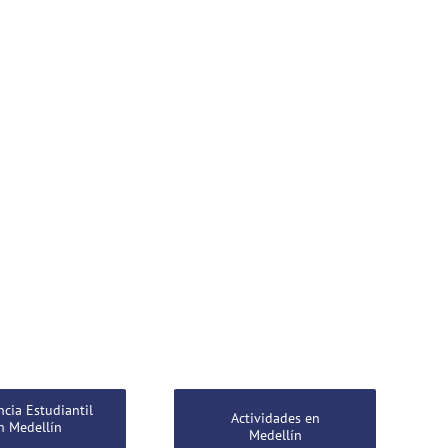
ncia Estudiantil
Actividades en
n Medellín
Medellín