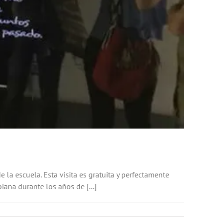
la escuela. Esta visita es gratuita y perfectamente
ana durante los años de [...]