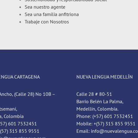
Sea nuestro agente
Sea una familia anfitriona
Trabaje con Nosotros
ENGUA CARTAGENA
NUEVA LENGUA MEDELLÍN
Ancho, (Calle 28) No 10B –
Calle 28 # 80-51
Barrio Belén La Palma,
tsemaní,
Medellín, Colombia.
a, Colombia
Phone: (+57) 601 7532451
+57) 601 7532451
Mobile: +(57) 315 855 9551
+(57) 315 855 9551
Email: info@nuevalengua.c