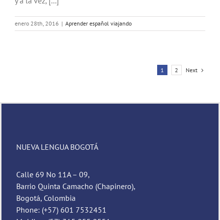
y a la vez, [...]
enero 28th, 2016
|
Aprender español viajando
Next
1
2
NUEVA LENGUA BOGOTÁ
Calle 69 No 11A – 09,
Barrio Quinta Camacho (Chapinero),
Bogotá, Colombia
Phone: (+57) 601 7532451