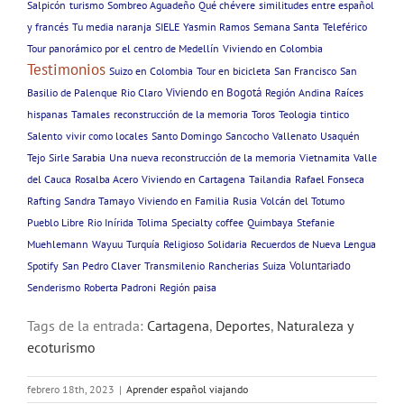
Salpicón
turismo
Sombreo Aguadeño
Qué chévere
similitudes entre español
y francés
Tu media naranja
SIELE
Yasmin Ramos
Semana Santa
Teleférico
Tour panorámico por el centro de Medellín
Viviendo en Colombia
Testimonios
Suizo en Colombia
Tour en bicicleta
San Francisco
San
Viviendo en Bogotá
Basilio de Palenque
Rio Claro
Región Andina
Raíces
hispanas
Tamales
reconstrucción de la memoria
Toros
Teologia
tintico
Salento
vivir como locales
Santo Domingo
Sancocho
Vallenato
Usaquén
Tejo
Sirle Sarabia
Una nueva reconstrucción de la memoria
Vietnamita
Valle
del Cauca
Rosalba Acero
Viviendo en Cartagena
Tailandia
Rafael Fonseca
Rafting
Sandra Tamayo
Viviendo en Familia
Rusia
Volcán del Totumo
Pueblo Libre
Rio Inírida
Tolima
Specialty coffee
Quimbaya
Stefanie
Muehlemann
Wayuu
Turquía
Religioso
Solidaria
Recuerdos de Nueva Lengua
Voluntariado
Spotify
San Pedro Claver
Transmilenio
Rancherias
Suiza
Senderismo
Roberta Padroni
Región paisa
Tags de la entrada:
Cartagena
,
Deportes
,
Naturaleza y
ecoturismo
febrero 18th, 2023
|
Aprender español viajando