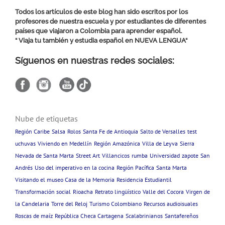
Todos los artículos de este blog han sido escritos por los
profesores de nuestra escuela y por estudiantes de diferentes
países que viajaron a Colombia para aprender español.
“ Viaja tu también y estudia español en
NUEVA LENGUA
“
Síguenos en nuestras redes sociales:
Nube de etiquetas
Región Caribe
Salsa
Rolos
Santa Fe de Antioquia
Salto de Versalles
test
uchuvas
Viviendo en Medellín
Región Amazónica
Villa de Leyva
Sierra
Nevada de Santa Marta
Street Art
Villancicos
rumba
Universidad
zapote
San
Andrés
Uso del imperativo en la cocina
Región Pacífica
Santa Marta
Visitando el museo Casa de la Memoria
Residencia Estudiantil
Transformación social
Rioacha
Retrato lingüístico
Valle del Cocora
Virgen de
la Candelaria
Torre del Reloj
Turismo Colombiano
Recursos audioisuales
Roscas de maíz
República Checa Cartagena
Scalabrinianos
Santafereños