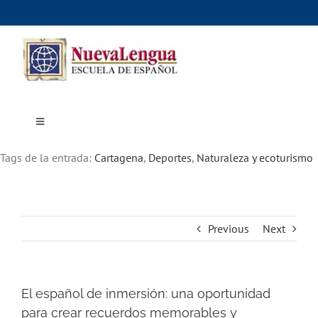
Skip
to
content
Toggle
Navigation
Inicio
Tags de la entrada:
Cursos
Cartagena
,
Deportes
,
Naturaleza y ecoturismo
Dónde estudiar
Actividades culturales
Alojamiento
Precios e inscripciones
Contáctanos
Previous
Next
El español de inmersión: una oportunidad
para crear recuerdos memorables y