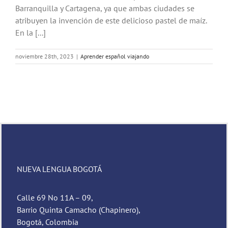
Barranquilla y Cartagena, ya que ambas ciudades se
atribuyen la invención de este delicioso pastel de maíz.
En la [...]
noviembre 28th, 2023
|
Aprender español viajando
NUEVA LENGUA BOGOTÁ
Calle 69 No 11A – 09,
Barrio Quinta Camacho (Chapinero),
Bogotá, Colombia