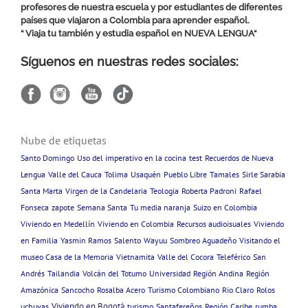
profesores de nuestra escuela y por estudiantes de diferentes
países que viajaron a Colombia para aprender español.
“ Viaja tu también y estudia español en
NUEVA LENGUA
“
Síguenos en nuestras redes sociales:
Nube de etiquetas
Santo Domingo
Uso del imperativo en la cocina
test
Recuerdos de Nueva
Lengua
Valle del Cauca
Tolima
Usaquén
Pueblo Libre
Tamales
Sirle Sarabia
Santa Marta
Virgen de la Candelaria
Teologia
Roberta Padroni
Rafael
Fonseca
zapote
Semana Santa
Tu media naranja
Suizo en Colombia
Viviendo en Medellín
Viviendo en Colombia
Recursos audioisuales
Viviendo
en Familia
Yasmin Ramos
Salento
Wayuu
Sombreo Aguadeño
Visitando el
museo Casa de la Memoria
Vietnamita
Valle del Cocora
Teleférico
San
Andrés
Tailandia
Volcán del Totumo
Universidad
Región Andina
Región
Amazónica
Sancocho
Rosalba Acero
Turismo Colombiano
Rio Claro
Rolos
Viviendo en Bogotá
uchuvas
turismo
Santafereños
Región Caribe
rumba