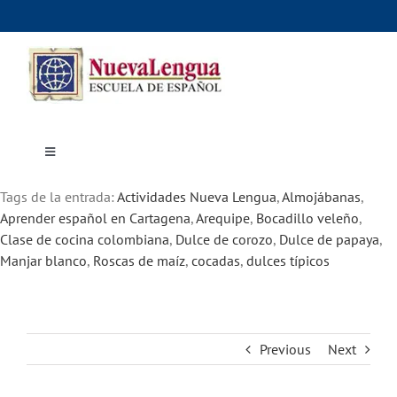
Skip
to
content
Toggle
Navigation
Inicio
Tags de la entrada:
Cursos
Actividades Nueva Lengua
,
Almojábanas
,
Dónde estudiar
Aprender español en Cartagena
,
Arequipe
,
Bocadillo veleño
,
Actividades culturales
Clase de cocina colombiana
,
Dulce de corozo
,
Dulce de papaya
,
Alojamiento
Manjar blanco
,
Roscas de maíz
,
cocadas
,
dulces típicos
Precios e inscripciones
Contáctanos
Previous
Next