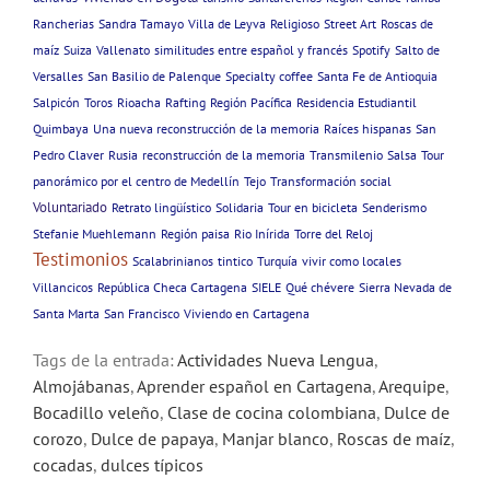
Rancherias
Sandra Tamayo
Villa de Leyva
Religioso
Street Art
Roscas de
maíz
Suiza
Vallenato
similitudes entre español y francés
Spotify
Salto de
Versalles
San Basilio de Palenque
Specialty coffee
Santa Fe de Antioquia
Salpicón
Toros
Rioacha
Rafting
Región Pacífica
Residencia Estudiantil
Quimbaya
Una nueva reconstrucción de la memoria
Raíces hispanas
San
Pedro Claver
Rusia
reconstrucción de la memoria
Transmilenio
Salsa
Tour
panorámico por el centro de Medellín
Tejo
Transformación social
Voluntariado
Retrato lingüístico
Solidaria
Tour en bicicleta
Senderismo
Stefanie Muehlemann
Región paisa
Rio Inírida
Torre del Reloj
Testimonios
Scalabrinianos
tintico
Turquía
vivir como locales
Villancicos
República Checa Cartagena
SIELE
Qué chévere
Sierra Nevada de
Santa Marta
San Francisco
Viviendo en Cartagena
Tags de la entrada:
Actividades Nueva Lengua
,
Almojábanas
,
Aprender español en Cartagena
,
Arequipe
,
Bocadillo veleño
,
Clase de cocina colombiana
,
Dulce de
corozo
,
Dulce de papaya
,
Manjar blanco
,
Roscas de maíz
,
cocadas
,
dulces típicos