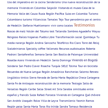
Uso del imperativo en la cocina
Senderismo
Una nueva reconstrucción de la
memoria
Viviendo en Colombia
Salpicón
Visitando el museo Casa de la
Memoria
Valle del Cauca
Rusia
Región Pacífica
Suizo en Colombia
Turismo
Colombiano
turismo
Villancicos
Tamales
Tejo
Tour panorámico por el centro
Testimonios
de Medellín
Stefanie Muehlemann
vivir como locales
Roscas de maíz
Volcán del Totumo
test
Tailandia
Sombreo Aguadeño
Wayuu
Religioso
Raíces hispanas
Pueblo Libre
Transformación social
Quimbaya
Tu
media naranja
Región Andina
Sancocho
Teleférico
Rio Claro
Torre del Reloj
Scalabrinianos
Specialty coffee
Vallenato
Recursos audioisuales
Roberta
Padroni
Santafereños
Semana Santa
San Basilio de Palenque
Universidad
Viviendo en Bogotá
Rosalba Acero
Viviendo en Medellín
Santo Domingo
Solidaria
San Pedro Claver
Rioacha
Turquía
SIELE
Tolima
Tour en bicicleta
Recuerdos de Nueva Lengua
Región Amazónica
Rancherias
Salento
Retrato
lingüístico
tintico
Sierra Nevada de Santa Marta
República Checa Cartagena
Santa Fe de Antioquia
reconstrucción de la memoria
Teologia
Salto de
Versalles
Región Caribe
Salsa
Street Art
Sirle Sarabia
similitudes entre
español y francés
Suiza
Rafael Fonseca
Viviendo en Cartagena
Qué chévere
San Andrés
Usaquén
Rolos
Villa de Leyva
Transmilenio
Yasmin Ramos
Región paisa
Santa Marta
Toros
Rio Inírida
Sandra Tamayo
Residencia