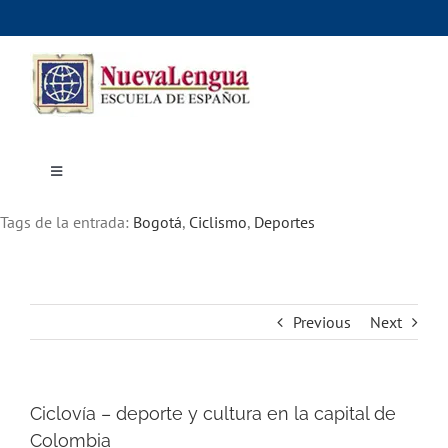
Skip
to
content
Toggle
Navigation
Inicio
Tags de la entrada:
Cursos
Bogotá
,
Ciclismo
,
Deportes
Dónde estudiar
Actividades culturales
Alojamiento
Precios e inscripciones
Contáctanos
Previous
Next
Ciclovía – deporte y cultura en la capital de
Colombia