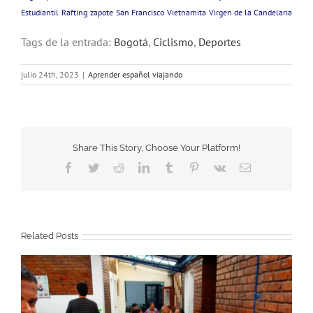
Estudiantil
Rafting
zapote
San Francisco
Vietnamita
Virgen de la Candelaria
Tags de la entrada:
Bogotá
,
Ciclismo
,
Deportes
julio 24th, 2023
|
Aprender español viajando
Share This Story, Choose Your Platform!
Facebook
Twitter
Reddit
LinkedIn
Tumblr
Pinterest
Vk
Email
Related Posts