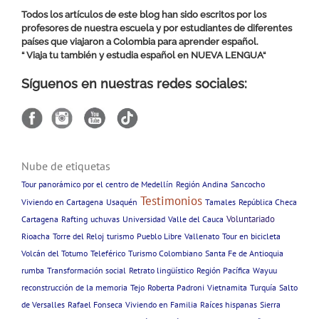
Todos los artículos de este blog han sido escritos por los
profesores de nuestra escuela y por estudiantes de diferentes
países que viajaron a Colombia para aprender español.
“ Viaja tu también y estudia español en
NUEVA LENGUA
“
Síguenos en nuestras redes sociales:
Nube de etiquetas
Tour panorámico por el centro de Medellín
Región Andina
Sancocho
Testimonios
Viviendo en Cartagena
Usaquén
Tamales
República Checa
Voluntariado
Cartagena
Rafting
uchuvas
Universidad
Valle del Cauca
Rioacha
Torre del Reloj
turismo
Pueblo Libre
Vallenato
Tour en bicicleta
Volcán del Totumo
Teleférico
Turismo Colombiano
Santa Fe de Antioquia
rumba
Transformación social
Retrato lingüístico
Región Pacífica
Wayuu
reconstrucción de la memoria
Tejo
Roberta Padroni
Vietnamita
Turquía
Salto
de Versalles
Rafael Fonseca
Viviendo en Familia
Raíces hispanas
Sierra