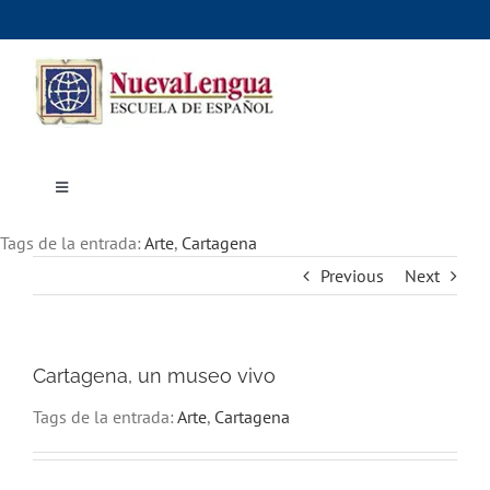
Skip
to
content
Toggle
Navigation
Inicio
Tags de la entrada:
Cursos
Arte
,
Cartagena
Dónde estudiar
Previous
Next
Actividades culturales
Alojamiento
Precios e inscripciones
Contáctanos
Cartagena, un museo vivo
Tags de la entrada:
Arte
,
Cartagena