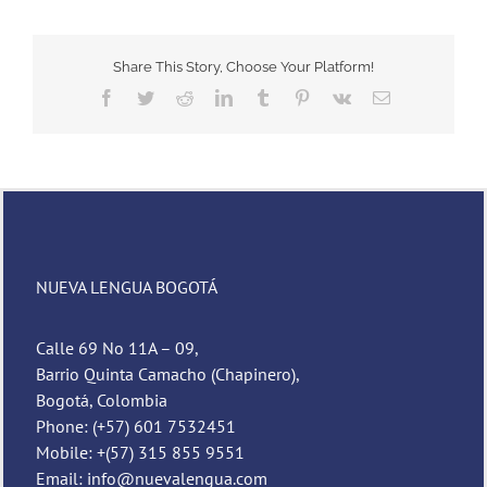
Share This Story, Choose Your Platform!
Facebook
Twitter
Reddit
LinkedIn
Tumblr
Pinterest
Vk
Email
NUEVA LENGUA BOGOTÁ
Calle 69 No 11A – 09,
Barrio Quinta Camacho (Chapinero),
Bogotá, Colombia
Phone: (+57) 601 7532451
Mobile: +(57) 315 855 9551
Email: info@nuevalengua.com