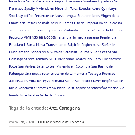
Nevada de Santa Marta
Suiza
Región Amazónica
Sombreo Aguadeño
San
Francisco
Spotify
Viviendo en Medellín
Toros
Rosalba Acero
Quimbaya
Specialty coffee
Recuerdos de Nueva Lengua
Scalabrinianos
Virgen de la
Candelaria
Roscas de maíz
Yasmin Ramos
Uso del imperativo en la cocina
similitudes entre español y francés
Visitando el museo Casa de la Memoria
Viviendo en Bogotá
Religioso
Tailandia
Tu media naranja
Residencia
Estudiantil
Santa Marta
Transmilenio
Salpicón
Región paisa
Stefanie
Muehlemann
Senderismo
Suizo en Colombia
Tolima
Villancicos
Santo
Domingo
Sandra Tamayo
SIELE
vivir como locales
Rio Claro
Qué chévere
Rolos
San Andrés
Salento
test
Viviendo en Colombia
San Basilio de
Palenque
Una nueva reconstrucción de la memoria
Teologia
Recursos
audioisuales
Villa de Leyva
Semana Santa
San Pedro Claver
Región Caribe
Rusia
Rancherias
Street Art
Solidaria
Salsa
zapote
Santafereños
tintico
Rio
Inírida
Sirle Sarabia
Valle del Cocora
Tags de la entrada:
Arte
,
Cartagena
enero 9th, 2020
|
Cultura e historia de Colombia