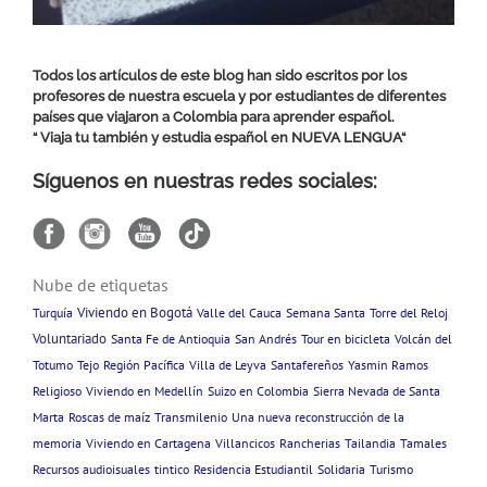
Todos los artículos de este blog han sido escritos por los
profesores de nuestra escuela y por estudiantes de diferentes
países que viajaron a Colombia para aprender español.
“ Viaja tu también y estudia español en
NUEVA LENGUA
“
Síguenos en nuestras redes sociales:
Nube de etiquetas
Viviendo en Bogotá
Turquía
Valle del Cauca
Semana Santa
Torre del Reloj
Voluntariado
Santa Fe de Antioquia
San Andrés
Tour en bicicleta
Volcán del
Totumo
Tejo
Región Pacífica
Villa de Leyva
Santafereños
Yasmin Ramos
Religioso
Viviendo en Medellín
Suizo en Colombia
Sierra Nevada de Santa
Marta
Roscas de maíz
Transmilenio
Una nueva reconstrucción de la
memoria
Viviendo en Cartagena
Villancicos
Rancherias
Tailandia
Tamales
Recursos audioisuales
tintico
Residencia Estudiantil
Solidaria
Turismo