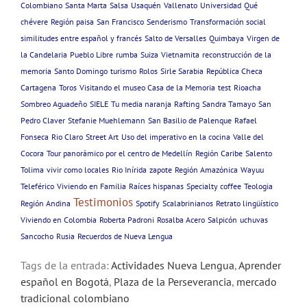
Colombiano
Santa Marta
Salsa
Usaquén
Vallenato
Universidad
Qué
chévere
Región paisa
San Francisco
Senderismo
Transformación social
similitudes entre español y francés
Salto de Versalles
Quimbaya
Virgen de
la Candelaria
Pueblo Libre
rumba
Suiza
Vietnamita
reconstrucción de la
memoria
Santo Domingo
turismo
Rolos
Sirle Sarabia
República Checa
Cartagena
Toros
Visitando el museo Casa de la Memoria
test
Rioacha
Sombreo Aguadeño
SIELE
Tu media naranja
Rafting
Sandra Tamayo
San
Pedro Claver
Stefanie Muehlemann
San Basilio de Palenque
Rafael
Fonseca
Rio Claro
Street Art
Uso del imperativo en la cocina
Valle del
Cocora
Tour panorámico por el centro de Medellín
Región Caribe
Salento
Tolima
vivir como locales
Rio Inírida
zapote
Región Amazónica
Wayuu
Teleférico
Viviendo en Familia
Raíces hispanas
Specialty coffee
Teologia
Testimonios
Región Andina
Spotify
Scalabrinianos
Retrato lingüístico
Viviendo en Colombia
Roberta Padroni
Rosalba Acero
Salpicón
uchuvas
Sancocho
Rusia
Recuerdos de Nueva Lengua
Tags de la entrada:
Actividades Nueva Lengua
,
Aprender
español en Bogotá
,
Plaza de la Perseverancia
,
mercado
tradicional colombiano