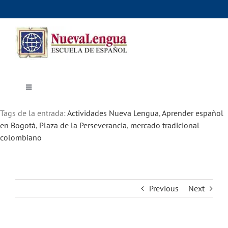
Skip
to
content
Toggle
Navigation
Inicio
Tags de la entrada:
Cursos
Actividades Nueva Lengua
,
Aprender español
Dónde estudiar
en Bogotá
,
Plaza de la Perseverancia
,
mercado tradicional
Actividades culturales
colombiano
Alojamiento
Precios e inscripciones
Contáctanos
Previous
Next