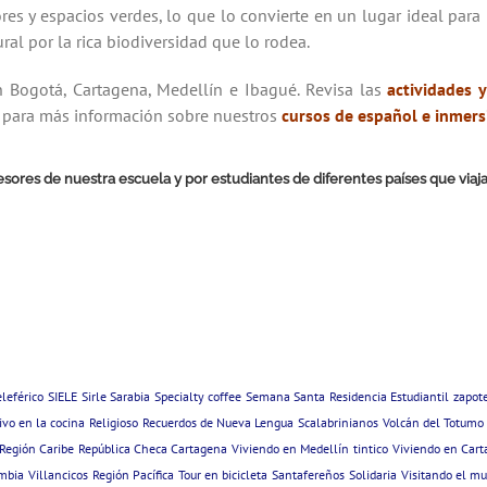
 y espacios verdes, lo que lo convierte en un lugar ideal para re
ural por la rica biodiversidad que lo rodea.
 Bogotá, Cartagena, Medellín e Ibagué.
Revisa las
actividades y
 para más información sobre nuestros
cursos de español e inmers
ofesores de nuestra escuela y por estudiantes de diferentes países que vi
eleférico
SIELE
Sirle Sarabia
Specialty coffee
Semana Santa
Residencia Estudiantil
zapot
ivo en la cocina
Religioso
Recuerdos de Nueva Lengua
Scalabrinianos
Volcán del Totumo
Región Caribe
República Checa Cartagena
Viviendo en Medellín
tintico
Viviendo en Car
ombia
Villancicos
Región Pacífica
Tour en bicicleta
Santafereños
Solidaria
Visitando el m