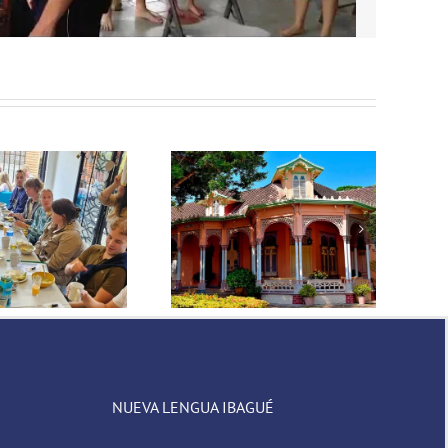
Facebook
Twitter
Reddit
LinkedIn
Tumblr
Pinterest
Vk
Email
escubre Por Qué Manga
es el Barrio ideal para
ersonas que buscan vivir
omo locales en estadías
largas y medianas en
Cartagena
NUEVA LENGUA IBAGUÉ