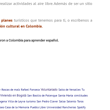
alizar actividades al aire libre. Además de ser un sitio
 planes
turísticos
que tenemos para ti, o escríbenos a
ión cultural en Colombia
.
ajaron a Colombia para aprender español.
Voluntariado
e
Roscas de maíz
Rafael Fonseca
Salto de Versalles
Tu
Viviendo en Bogotá
San Basilio de Palenque
Santa Marta
similitudes
tagena
Villa de Leyva
turismo
San Pedro Claver
Salsa
Salento
Toros
useo Casa de la Memoria
Pueblo Libre
Universidad
Rancherias
Spotify