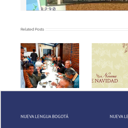
Share This Story, Choose Your Platform!
Related Posts
Bienvenid
or para
Novena de Navidad
Indias: B
os
NUEVA LENGUA BOGOTÁ
NUEVA L