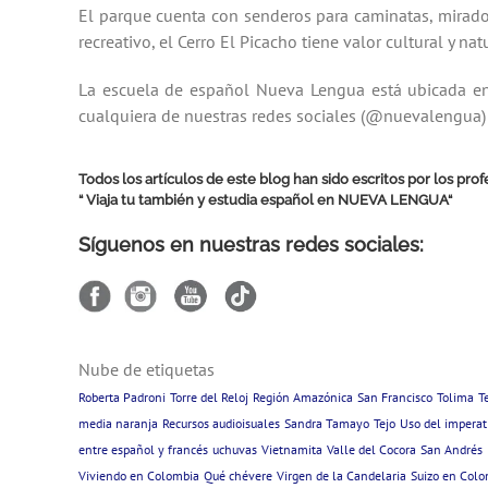
El parque cuenta con senderos para caminatas, miradores
recreativo, el Cerro El Picacho tiene valor cultural y nat
La escuela de español Nueva Lengua está ubicada en
cualquiera de nuestras redes sociales (@nuevalengua)
Todos los artículos de este blog han sido escritos por los pr
“ Viaja tu también y estudia español en
NUEVA LENGUA
“
Síguenos en nuestras redes sociales:
Nube de etiquetas
Roberta Padroni
Torre del Reloj
Región Amazónica
San Francisco
Tolima
T
media naranja
Recursos audioisuales
Sandra Tamayo
Tejo
Uso del imperat
entre español y francés
uchuvas
Vietnamita
Valle del Cocora
San Andrés
Viviendo en Colombia
Qué chévere
Virgen de la Candelaria
Suizo en Col