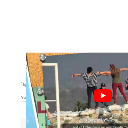
Tags de la entrada:
Actividades Nueva Lengua
,
Aprende
febrero 5th, 2024
|
Aprender español viajando