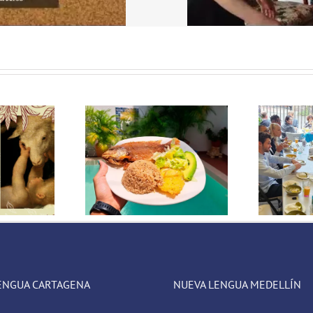
D
a a Cartagena de
El Ajiaco. Bienvenidos a
p
andeja de pescado
Bogotá
c
frito
ENGUA CARTAGENA
NUEVA LENGUA MEDELLÍN