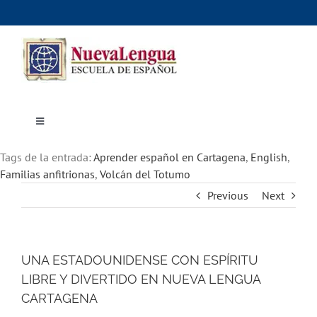
Skip
to
content
Toggle
Navigation
Inicio
Tags de la entrada:
Cursos
Aprender español en Cartagena
,
English
,
Dónde estudiar
Familias anfitrionas
,
Volcán del Totumo
Actividades culturales
Previous
Next
Alojamiento
Precios e inscripciones
Contáctanos
UNA ESTADOUNIDENSE CON ESPÍRITU
LIBRE Y DIVERTIDO EN NUEVA LENGUA
CARTAGENA