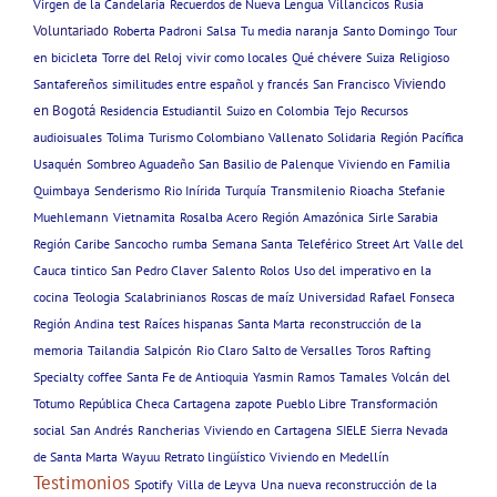
Virgen de la Candelaria
Recuerdos de Nueva Lengua
Villancicos
Rusia
Voluntariado
Roberta Padroni
Salsa
Tu media naranja
Santo Domingo
Tour
en bicicleta
Torre del Reloj
vivir como locales
Qué chévere
Suiza
Religioso
Viviendo
Santafereños
similitudes entre español y francés
San Francisco
en Bogotá
Residencia Estudiantil
Suizo en Colombia
Tejo
Recursos
audioisuales
Tolima
Turismo Colombiano
Vallenato
Solidaria
Región Pacífica
Usaquén
Sombreo Aguadeño
San Basilio de Palenque
Viviendo en Familia
Quimbaya
Senderismo
Rio Inírida
Turquía
Transmilenio
Rioacha
Stefanie
Muehlemann
Vietnamita
Rosalba Acero
Región Amazónica
Sirle Sarabia
Región Caribe
Sancocho
rumba
Semana Santa
Teleférico
Street Art
Valle del
Cauca
tintico
San Pedro Claver
Salento
Rolos
Uso del imperativo en la
cocina
Teologia
Scalabrinianos
Roscas de maíz
Universidad
Rafael Fonseca
Región Andina
test
Raíces hispanas
Santa Marta
reconstrucción de la
memoria
Tailandia
Salpicón
Rio Claro
Salto de Versalles
Toros
Rafting
Specialty coffee
Santa Fe de Antioquia
Yasmin Ramos
Tamales
Volcán del
Totumo
República Checa Cartagena
zapote
Pueblo Libre
Transformación
social
San Andrés
Rancherias
Viviendo en Cartagena
SIELE
Sierra Nevada
de Santa Marta
Wayuu
Retrato lingüístico
Viviendo en Medellín
Testimonios
Spotify
Villa de Leyva
Una nueva reconstrucción de la