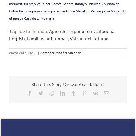
memoria
turismo
Valle del Cocora
Sandra Tamayo
uchuvas
Viviendo en
Colombia
Tour panorámico por el centro de Medellín
Región paisa
Visitando
el museo Casa de la Memoria
Tags de la entrada:
Aprender español en Cartagena
,
English
,
Familias anfitrionas
,
Volcán del Totumo
enero 28th, 2016
|
Aprender español viajando
Share This Story, Choose Your Platform!
Facebook
Twitter
Reddit
LinkedIn
Tumblr
Pinterest
Vk
Email