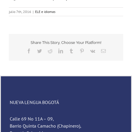
julio 7th, 2016
|
ELE e idiomas
Share This Story, Choose Your Platform!
Facebook
Twitter
Reddit
LinkedIn
Tumblr
Pinterest
Vk
Email
NUEVA LENGUA BOGOTÁ
Calle 69 No 11A – 09,
Barrio Quinta Camacho (Chapinero),