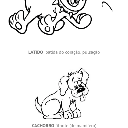
LATIDO
batida do coração, pulsação
CACHORRO
filhote (de mamífero)