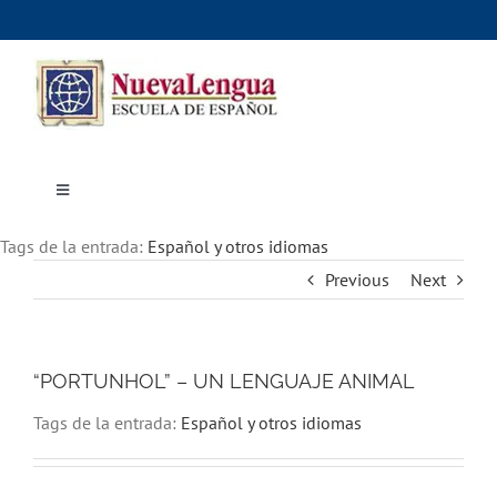
Skip
to
content
Toggle
Navigation
Inicio
Tags de la entrada:
Cursos
Español y otros idiomas
Dónde estudiar
Previous
Next
Actividades culturales
Alojamiento
Precios e inscripciones
Contáctanos
“PORTUNHOL” – UN LENGUAJE ANIMAL
Tags de la entrada:
Español y otros idiomas