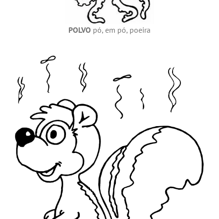
POLVO
pó, em pó, poeira