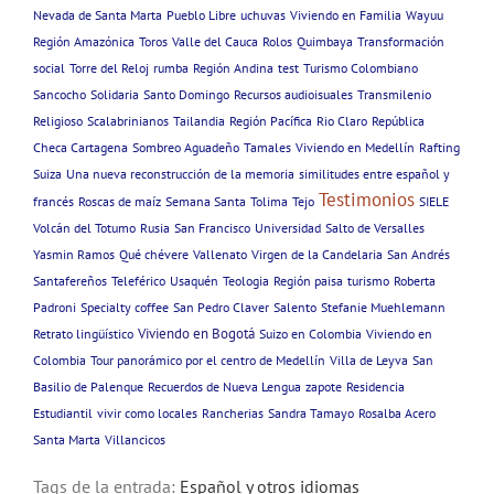
Nevada de Santa Marta
Pueblo Libre
uchuvas
Viviendo en Familia
Wayuu
Región Amazónica
Toros
Valle del Cauca
Rolos
Quimbaya
Transformación
social
Torre del Reloj
rumba
Región Andina
test
Turismo Colombiano
Sancocho
Solidaria
Santo Domingo
Recursos audioisuales
Transmilenio
Religioso
Scalabrinianos
Tailandia
Región Pacífica
Rio Claro
República
Checa Cartagena
Sombreo Aguadeño
Tamales
Viviendo en Medellín
Rafting
Suiza
Una nueva reconstrucción de la memoria
similitudes entre español y
Testimonios
francés
Roscas de maíz
Semana Santa
Tolima
Tejo
SIELE
Volcán del Totumo
Rusia
San Francisco
Universidad
Salto de Versalles
Yasmin Ramos
Qué chévere
Vallenato
Virgen de la Candelaria
San Andrés
Santafereños
Teleférico
Usaquén
Teologia
Región paisa
turismo
Roberta
Padroni
Specialty coffee
San Pedro Claver
Salento
Stefanie Muehlemann
Viviendo en Bogotá
Retrato lingüístico
Suizo en Colombia
Viviendo en
Colombia
Tour panorámico por el centro de Medellín
Villa de Leyva
San
Basilio de Palenque
Recuerdos de Nueva Lengua
zapote
Residencia
Estudiantil
vivir como locales
Rancherias
Sandra Tamayo
Rosalba Acero
Santa Marta
Villancicos
Tags de la entrada:
Español y otros idiomas