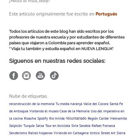
¡Hasta la vista, baby!
Este articulo originalmente fue escrito en
Portugués
Todos los artículos de este blog han sido escritos por los
profesores de nuestra escuela y por estudiantes de diferentes
países que viajaron a Colombia para aprender español.
“ Viaja tu también y estudia español en
NUEVA LENGUA
“
Síguenos en nuestras redes sociales:
Nube de etiquetas
reconstrucción de la memoria
Tu media naranja
Valle del Cocora
Santa Fe
de Antioquia
Visitando el museo Casa de la Memoria
Uso del imperativo en
Voluntariado
la cocina
Rioacha
Spotify
Rio Inírida
Región Caribe
Vietnamita
Salpicón
Turquía
Salsa
Tour en bicicleta
Sirle Sarabia
Rafael Fonseca
Senderismo
Raíces hispanas
Viviendo en Cartagena
tintico
Street Art
Sierra