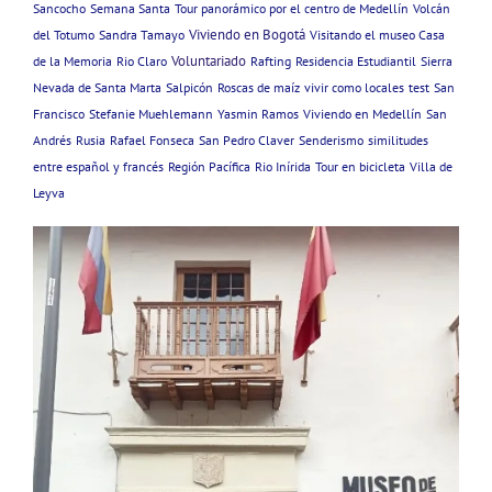
Sancocho
Semana Santa
Tour panorámico por el centro de Medellín
Volcán
Viviendo en Bogotá
del Totumo
Sandra Tamayo
Visitando el museo Casa
Voluntariado
de la Memoria
Rio Claro
Rafting
Residencia Estudiantil
Sierra
Nevada de Santa Marta
Salpicón
Roscas de maíz
vivir como locales
test
San
Francisco
Stefanie Muehlemann
Yasmin Ramos
Viviendo en Medellín
San
Andrés
Rusia
Rafael Fonseca
San Pedro Claver
Senderismo
similitudes
entre español y francés
Región Pacífica
Rio Inírida
Tour en bicicleta
Villa de
Leyva