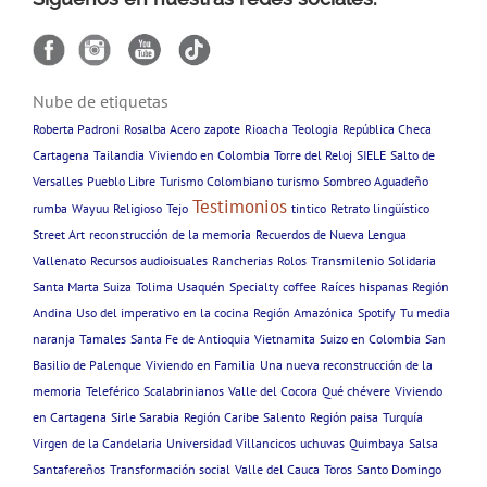
Nube de etiquetas
Roberta Padroni
Rosalba Acero
zapote
Rioacha
Teologia
República Checa
Cartagena
Tailandia
Viviendo en Colombia
Torre del Reloj
SIELE
Salto de
Versalles
Pueblo Libre
Turismo Colombiano
turismo
Sombreo Aguadeño
Testimonios
rumba
Wayuu
Religioso
Tejo
tintico
Retrato lingüístico
Street Art
reconstrucción de la memoria
Recuerdos de Nueva Lengua
Vallenato
Recursos audioisuales
Rancherias
Rolos
Transmilenio
Solidaria
Santa Marta
Suiza
Tolima
Usaquén
Specialty coffee
Raíces hispanas
Región
Andina
Uso del imperativo en la cocina
Región Amazónica
Spotify
Tu media
naranja
Tamales
Santa Fe de Antioquia
Vietnamita
Suizo en Colombia
San
Basilio de Palenque
Viviendo en Familia
Una nueva reconstrucción de la
memoria
Teleférico
Scalabrinianos
Valle del Cocora
Qué chévere
Viviendo
en Cartagena
Sirle Sarabia
Región Caribe
Salento
Región paisa
Turquía
Virgen de la Candelaria
Universidad
Villancicos
uchuvas
Quimbaya
Salsa
Santafereños
Transformación social
Valle del Cauca
Toros
Santo Domingo