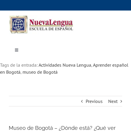
Skip
to
content
Toggle
Navigation
Inicio
Tags de la entrada:
Cursos
Actividades Nueva Lengua
,
Aprender español
Dónde estudiar
en Bogotá
,
museo de Bogotá
Actividades culturales
Alojamiento
Precios e inscripciones
Contáctanos
Previous
Next
Museo de Bogotá – ¿Dónde está? ¿Qué ver