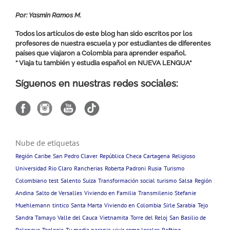
Por: Yasmin Ramos M.
Todos los artículos de este blog han sido escritos por los
profesores de nuestra escuela y por estudiantes de diferentes
países que viajaron a Colombia para aprender español.
“ Viaja tu también y estudia español en
NUEVA LENGUA
“
Síguenos en nuestras redes sociales:
Nube de etiquetas
Región Caribe
San Pedro Claver
República Checa Cartagena
Religioso
Universidad
Rio Claro
Rancherias
Roberta Padroni
Rusia
Turismo
Colombiano
test
Salento
Suiza
Transformación social
turismo
Salsa
Región
Andina
Salto de Versalles
Viviendo en Familia
Transmilenio
Stefanie
Muehlemann
tintico
Santa Marta
Viviendo en Colombia
Sirle Sarabia
Tejo
Sandra Tamayo
Valle del Cauca
Vietnamita
Torre del Reloj
San Basilio de
Palenque
Teologia
Tu media naranja
vivir como locales
Rafting