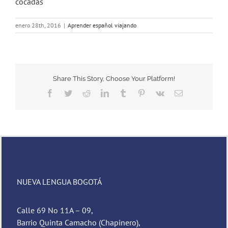
cocadas
enero 28th, 2016
|
Aprender español viajando
Share This Story, Choose Your Platform!
Facebook
Twitter
Reddit
LinkedIn
Tumblr
Pinterest
Vk
Email
NUEVA LENGUA BOGOTÁ
Calle 69 No 11A – 09,
Barrio Quinta Camacho (Chapinero),