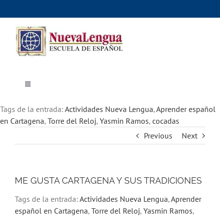
Skip
to
content
Toggle
Navigation
Inicio
Tags de la entrada:
Cursos
Actividades Nueva Lengua
,
Aprender español
Dónde estudiar
en Cartagena
,
Torre del Reloj
,
Yasmin Ramos
,
cocadas
Actividades culturales
Previous
Next
Alojamiento
Precios e inscripciones
Contáctanos
ME GUSTA CARTAGENA Y SUS TRADICIONES
Tags de la entrada:
Actividades Nueva Lengua
,
Aprender
español en Cartagena
,
Torre del Reloj
,
Yasmin Ramos
,