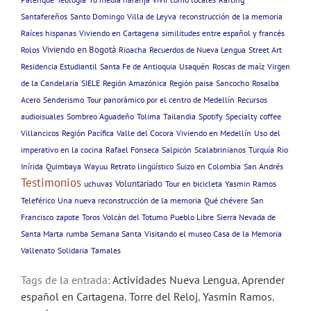
Santafereños
Santo Domingo
Villa de Leyva
reconstrucción de la memoria
Raíces hispanas
Viviendo en Cartagena
similitudes entre español y francés
Viviendo en Bogotá
Rolos
Rioacha
Recuerdos de Nueva Lengua
Street Art
Residencia Estudiantil
Santa Fe de Antioquia
Usaquén
Roscas de maíz
Virgen
de la Candelaria
SIELE
Región Amazónica
Región paisa
Sancocho
Rosalba
Acero
Senderismo
Tour panorámico por el centro de Medellín
Recursos
audioisuales
Sombreo Aguadeño
Tolima
Tailandia
Spotify
Specialty coffee
Villancicos
Región Pacífica
Valle del Cocora
Viviendo en Medellín
Uso del
imperativo en la cocina
Rafael Fonseca
Salpicón
Scalabrinianos
Turquía
Rio
Inírida
Quimbaya
Wayuu
Retrato lingüístico
Suizo en Colombia
San Andrés
Testimonios
Voluntariado
uchuvas
Tour en bicicleta
Yasmin Ramos
Teleférico
Una nueva reconstrucción de la memoria
Qué chévere
San
Francisco
zapote
Toros
Volcán del Totumo
Pueblo Libre
Sierra Nevada de
Santa Marta
rumba
Semana Santa
Visitando el museo Casa de la Memoria
Vallenato
Solidaria
Tamales
Tags de la entrada:
Actividades Nueva Lengua
,
Aprender
español en Cartagena
,
Torre del Reloj
,
Yasmin Ramos
,