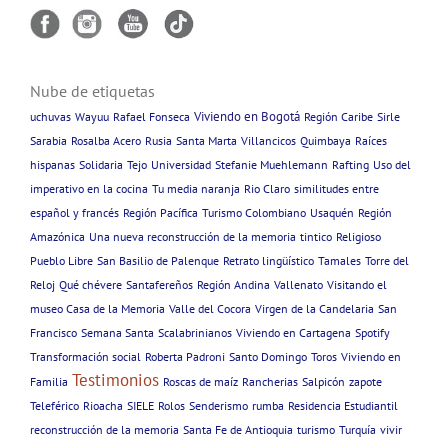
Nube de etiquetas
Viviendo en Bogotá
uchuvas
Wayuu
Rafael Fonseca
Región Caribe
Sirle
Sarabia
Rosalba Acero
Rusia
Santa Marta
Villancicos
Quimbaya
Raíces
hispanas
Solidaria
Tejo
Universidad
Stefanie Muehlemann
Rafting
Uso del
imperativo en la cocina
Tu media naranja
Rio Claro
similitudes entre
español y francés
Región Pacífica
Turismo Colombiano
Usaquén
Región
Amazónica
Una nueva reconstrucción de la memoria
tintico
Religioso
Pueblo Libre
San Basilio de Palenque
Retrato lingüístico
Tamales
Torre del
Reloj
Qué chévere
Santafereños
Región Andina
Vallenato
Visitando el
museo Casa de la Memoria
Valle del Cocora
Virgen de la Candelaria
San
Francisco
Semana Santa
Scalabrinianos
Viviendo en Cartagena
Spotify
Transformación social
Roberta Padroni
Santo Domingo
Toros
Viviendo en
Testimonios
Familia
Roscas de maíz
Rancherias
Salpicón
zapote
Teleférico
Rioacha
SIELE
Rolos
Senderismo
rumba
Residencia Estudiantil
reconstrucción de la memoria
Santa Fe de Antioquia
turismo
Turquía
vivir