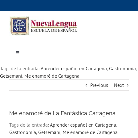
Skip
to
content
Toggle
Navigation
Inicio
Tags de la entrada:
Cursos
Aprender español en Cartagena
,
Gastronomía
,
Dónde estudiar
Getsemaní
,
Me enamoré de Cartagena
Actividades culturales
Previous
Next
Alojamiento
Precios e inscripciones
Contáctanos
Me enamoré de La Fantástica Cartagena
Tags de la entrada:
Aprender español en Cartagena
,
Gastronomía
,
Getsemaní
,
Me enamoré de Cartagena