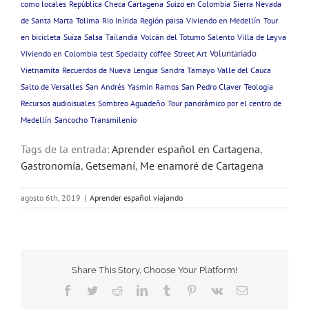
como locales
República Checa Cartagena
Suizo en Colombia
Sierra Nevada
de Santa Marta
Tolima
Rio Inírida
Región paisa
Viviendo en Medellín
Tour
en bicicleta
Suiza
Salsa
Tailandia
Volcán del Totumo
Salento
Villa de Leyva
Voluntariado
Viviendo en Colombia
test
Specialty coffee
Street Art
Vietnamita
Recuerdos de Nueva Lengua
Sandra Tamayo
Valle del Cauca
Salto de Versalles
San Andrés
Yasmin Ramos
San Pedro Claver
Teologia
Recursos audioisuales
Sombreo Aguadeño
Tour panorámico por el centro de
Medellín
Sancocho
Transmilenio
Tags de la entrada:
Aprender español en Cartagena
,
Gastronomía
,
Getsemaní
,
Me enamoré de Cartagena
agosto 6th, 2019
|
Aprender español viajando
Share This Story, Choose Your Platform!
Facebook
Twitter
Reddit
LinkedIn
Tumblr
Pinterest
Vk
Email