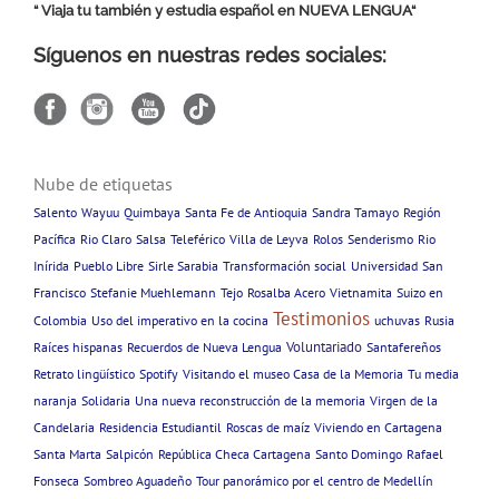
“ Viaja tu también y estudia español en
NUEVA LENGUA
“
Síguenos en nuestras redes sociales:
Nube de etiquetas
Salento
Wayuu
Quimbaya
Santa Fe de Antioquia
Sandra Tamayo
Región
Pacífica
Rio Claro
Salsa
Teleférico
Villa de Leyva
Rolos
Senderismo
Rio
Inírida
Pueblo Libre
Sirle Sarabia
Transformación social
Universidad
San
Francisco
Stefanie Muehlemann
Tejo
Rosalba Acero
Vietnamita
Suizo en
Testimonios
Colombia
Uso del imperativo en la cocina
uchuvas
Rusia
Voluntariado
Raíces hispanas
Recuerdos de Nueva Lengua
Santafereños
Retrato lingüístico
Spotify
Visitando el museo Casa de la Memoria
Tu media
naranja
Solidaria
Una nueva reconstrucción de la memoria
Virgen de la
Candelaria
Residencia Estudiantil
Roscas de maíz
Viviendo en Cartagena
Santa Marta
Salpicón
República Checa Cartagena
Santo Domingo
Rafael
Fonseca
Sombreo Aguadeño
Tour panorámico por el centro de Medellín