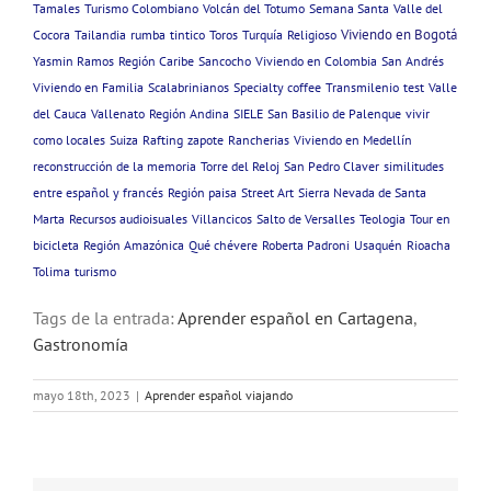
Tamales
Turismo Colombiano
Volcán del Totumo
Semana Santa
Valle del
Viviendo en Bogotá
Cocora
Tailandia
rumba
tintico
Toros
Turquía
Religioso
Yasmin Ramos
Región Caribe
Sancocho
Viviendo en Colombia
San Andrés
Viviendo en Familia
Scalabrinianos
Specialty coffee
Transmilenio
test
Valle
del Cauca
Vallenato
Región Andina
SIELE
San Basilio de Palenque
vivir
como locales
Suiza
Rafting
zapote
Rancherias
Viviendo en Medellín
reconstrucción de la memoria
Torre del Reloj
San Pedro Claver
similitudes
entre español y francés
Región paisa
Street Art
Sierra Nevada de Santa
Marta
Recursos audioisuales
Villancicos
Salto de Versalles
Teologia
Tour en
bicicleta
Región Amazónica
Qué chévere
Roberta Padroni
Usaquén
Rioacha
Tolima
turismo
Tags de la entrada:
Aprender español en Cartagena
,
Gastronomía
mayo 18th, 2023
|
Aprender español viajando