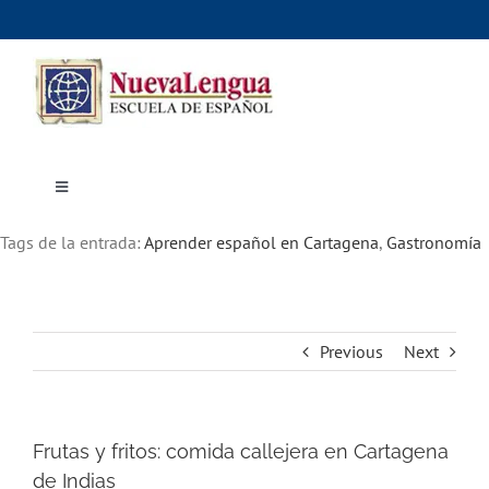
Skip
to
content
Toggle
Navigation
Inicio
Tags de la entrada:
Cursos
Aprender español en Cartagena
,
Gastronomía
Dónde estudiar
Actividades culturales
Alojamiento
Precios e inscripciones
Contáctanos
Previous
Next
Frutas y fritos: comida callejera en Cartagena
de Indias