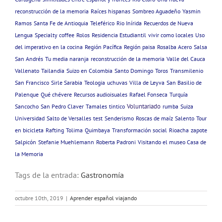
reconstrucción de la memoria
Raíces hispanas
Sombreo Aguadeño
Yasmin
Ramos
Santa Fe de Antioquia
Teleférico
Rio Inírida
Recuerdos de Nueva
Lengua
Specialty coffee
Rolos
Residencia Estudiantil
vivir como locales
Uso
del imperativo en la cocina
Región Pacífica
Región paisa
Rosalba Acero
Salsa
San Andrés
Tu media naranja
reconstrucción de la memoria
Valle del Cauca
Vallenato
Tailandia
Suizo en Colombia
Santo Domingo
Toros
Transmilenio
San Francisco
Sirle Sarabia
Teologia
uchuvas
Villa de Leyva
San Basilio de
Palenque
Qué chévere
Recursos audioisuales
Rafael Fonseca
Turquía
Voluntariado
Sancocho
San Pedro Claver
Tamales
tintico
rumba
Suiza
Universidad
Salto de Versalles
test
Senderismo
Roscas de maíz
Salento
Tour
en bicicleta
Rafting
Tolima
Quimbaya
Transformación social
Rioacha
zapote
Salpicón
Stefanie Muehlemann
Roberta Padroni
Visitando el museo Casa de
la Memoria
Tags de la entrada:
Gastronomía
octubre 10th, 2019
|
Aprender español viajando