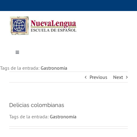
Skip
to
content
Toggle
Navigation
Inicio
Tags de la entrada:
Cursos
Gastronomía
Dónde estudiar
Previous
Next
Actividades culturales
Alojamiento
Precios e inscripciones
Contáctanos
Delicias colombianas
Tags de la entrada:
Gastronomía