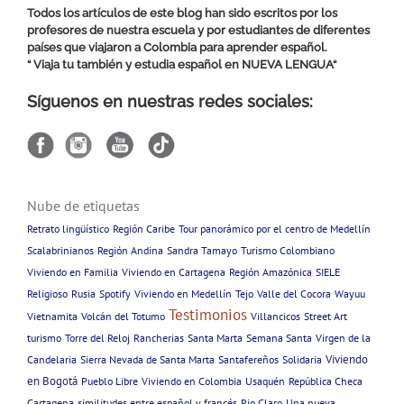
Todos los artículos de este blog han sido escritos por los
profesores de nuestra escuela y por estudiantes de diferentes
países que viajaron a Colombia para aprender español.
“ Viaja tu también y estudia español en
NUEVA LENGUA
“
Síguenos en nuestras redes sociales:
Nube de etiquetas
Retrato lingüístico
Región Caribe
Tour panorámico por el centro de Medellín
Scalabrinianos
Región Andina
Sandra Tamayo
Turismo Colombiano
Viviendo en Familia
Viviendo en Cartagena
Región Amazónica
SIELE
Religioso
Rusia
Spotify
Viviendo en Medellín
Tejo
Valle del Cocora
Wayuu
Testimonios
Vietnamita
Volcán del Totumo
Villancicos
Street Art
turismo
Torre del Reloj
Rancherias
Santa Marta
Semana Santa
Virgen de la
Viviendo
Candelaria
Sierra Nevada de Santa Marta
Santafereños
Solidaria
en Bogotá
Pueblo Libre
Viviendo en Colombia
Usaquén
República Checa
Cartagena
similitudes entre español y francés
Rio Claro
Una nueva