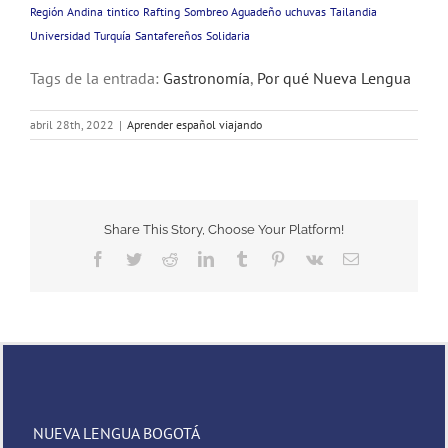
Región Andina
tintico
Rafting
Sombreo Aguadeño
uchuvas
Tailandia
Universidad
Turquía
Santafereños
Solidaria
Tags de la entrada:
Gastronomía
,
Por qué Nueva Lengua
abril 28th, 2022
|
Aprender español viajando
Share This Story, Choose Your Platform!
Facebook
Twitter
Reddit
LinkedIn
Tumblr
Pinterest
Vk
Email
NUEVA LENGUA BOGOTÁ