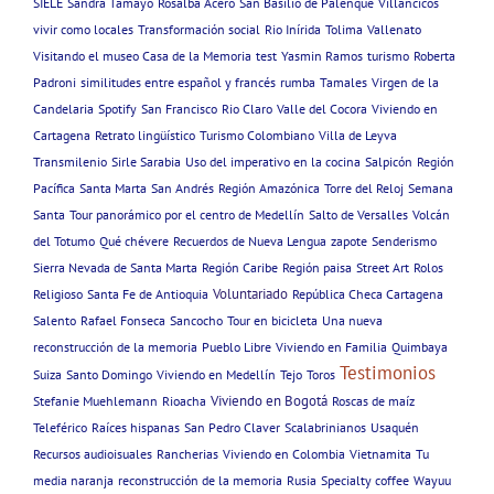
SIELE
Sandra Tamayo
Rosalba Acero
San Basilio de Palenque
Villancicos
vivir como locales
Transformación social
Rio Inírida
Tolima
Vallenato
Visitando el museo Casa de la Memoria
test
Yasmin Ramos
turismo
Roberta
Padroni
similitudes entre español y francés
rumba
Tamales
Virgen de la
Candelaria
Spotify
San Francisco
Rio Claro
Valle del Cocora
Viviendo en
Cartagena
Retrato lingüístico
Turismo Colombiano
Villa de Leyva
Transmilenio
Sirle Sarabia
Uso del imperativo en la cocina
Salpicón
Región
Pacífica
Santa Marta
San Andrés
Región Amazónica
Torre del Reloj
Semana
Santa
Tour panorámico por el centro de Medellín
Salto de Versalles
Volcán
del Totumo
Qué chévere
Recuerdos de Nueva Lengua
zapote
Senderismo
Sierra Nevada de Santa Marta
Región Caribe
Región paisa
Street Art
Rolos
Voluntariado
Religioso
Santa Fe de Antioquia
República Checa Cartagena
Salento
Rafael Fonseca
Sancocho
Tour en bicicleta
Una nueva
reconstrucción de la memoria
Pueblo Libre
Viviendo en Familia
Quimbaya
Testimonios
Suiza
Santo Domingo
Viviendo en Medellín
Tejo
Toros
Viviendo en Bogotá
Stefanie Muehlemann
Rioacha
Roscas de maíz
Teleférico
Raíces hispanas
San Pedro Claver
Scalabrinianos
Usaquén
Recursos audioisuales
Rancherias
Viviendo en Colombia
Vietnamita
Tu
media naranja
reconstrucción de la memoria
Rusia
Specialty coffee
Wayuu