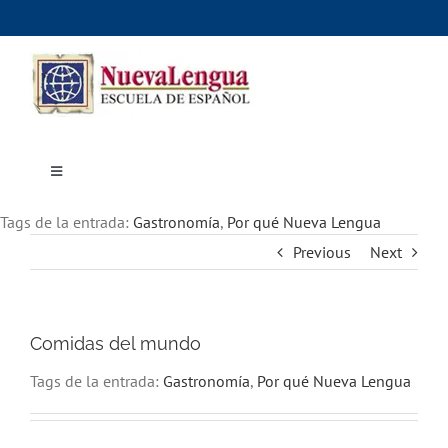
Skip
to
content
Toggle
Navigation
Inicio
Tags de la entrada:
Cursos
Gastronomía
,
Por qué Nueva Lengua
Dónde estudiar
Previous
Next
Actividades culturales
Alojamiento
Precios e inscripciones
Contáctanos
Comidas del mundo
Tags de la entrada:
Gastronomía
,
Por qué Nueva Lengua