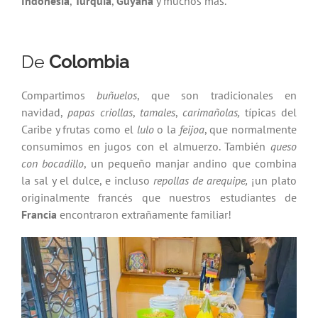
Indonesia
,
Turquía
,
Guyana
y muchos más.
De
Colombia
Compartimos
buñuelos
, que son tradicionales en
navidad,
papas criollas
,
tamales
,
carimañolas,
típicas del
Caribe y frutas como el
lulo
o la
feijoa
, que normalmente
consumimos en jugos con el almuerzo. También
queso
con bocadillo
, un pequeño manjar andino que combina
la sal y el dulce, e incluso
repollas de arequipe,
¡un plato
originalmente francés que nuestros estudiantes de
Francia
encontraron extrañamente familiar!