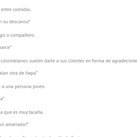
 entre comidas.
n su descanso”
igo o compañero.
parce”
 colombianos suelen darle a sus clientes en forma de agradecimi
galan otra de ñapa”
o a una persona joven.
a”
na que es muy tacaña.
 un amarrado!”