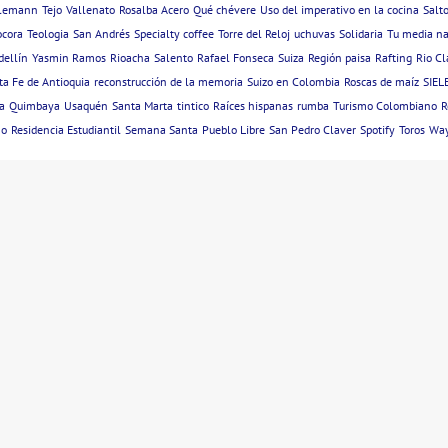
hlemann
Tejo
Vallenato
Rosalba Acero
Qué chévere
Uso del imperativo en la cocina
Salto
ocora
Teologia
San Andrés
Specialty coffee
Torre del Reloj
uchuvas
Solidaria
Tu media na
dellín
Yasmin Ramos
Rioacha
Salento
Rafael Fonseca
Suiza
Región paisa
Rafting
Rio Cl
ta Fe de Antioquia
reconstrucción de la memoria
Suizo en Colombia
Roscas de maíz
SIEL
a
Quimbaya
Usaquén
Santa Marta
tintico
Raíces hispanas
rumba
Turismo Colombiano
R
mo
Residencia Estudiantil
Semana Santa
Pueblo Libre
San Pedro Claver
Spotify
Toros
Wa