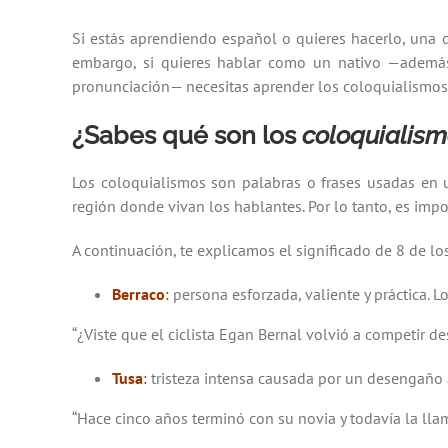
Si estás aprendiendo español o quieres hacerlo,
una d
embargo
,
si quieres hablar como un nativo
—
además
pronunciación
—
necesitas aprender los
coloquialismos
¿Sabes qué son los
coloquialis
Los coloquialismos son palabras o frases usadas en 
región donde vivan los hablantes. Por lo tanto, es imp
A continuación, te explicamos el significado de 8 de
Berraco
:
persona esforzada, valiente y práctica. 
“¿Viste que el ciclista Egan Bernal volvió a competir d
Tusa
:
tristeza intensa causada por un desengaño
“Hace cinco años terminó con su novia y todavía la lla