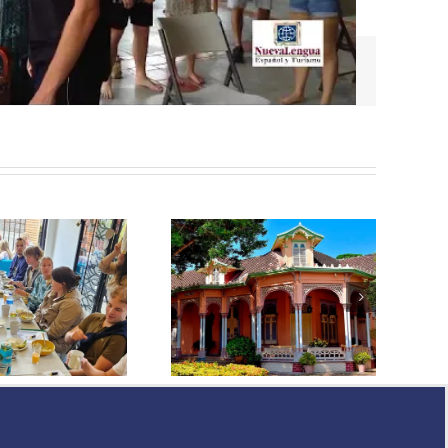
Facebook
Twitter
Reddit
LinkedIn
Tumblr
Pinterest
Vk
Email
escubre Por Qué Manga
es el Barrio ideal para
ersonas que buscan vivir
omo locales en estadías
largas y medianas en
Cartagena