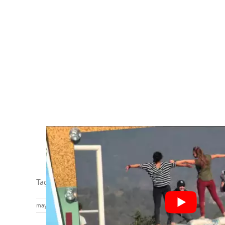
Tags de la entrada:
Actividades Nueva Lengua
,
Estudian
mayo 22nd, 2023
|
Aprender español viajando