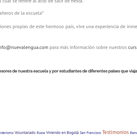
el cual se refiere al acto de salir de fiesta.
ñeros de la escuela”
iones propias de este hermoso país, vive una experiencia de inme
info@nuevalengua.com
para más información sobre nuestros
curs
ofesores de nuestra escuela y por estudiantes de diferentes países que vi
Testimonios
Voluntariado
Viviendo en Bogotá
nderismo
Rusia
San Francisco
Ranc