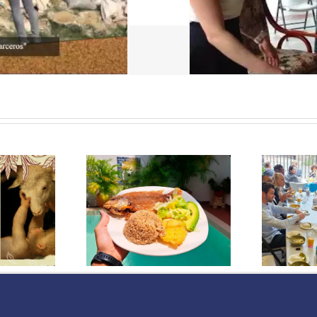
D
a a Cartagena de
El Ajiaco. Bienvenidos a
p
andeja de pescado
Bogotá
c
frito