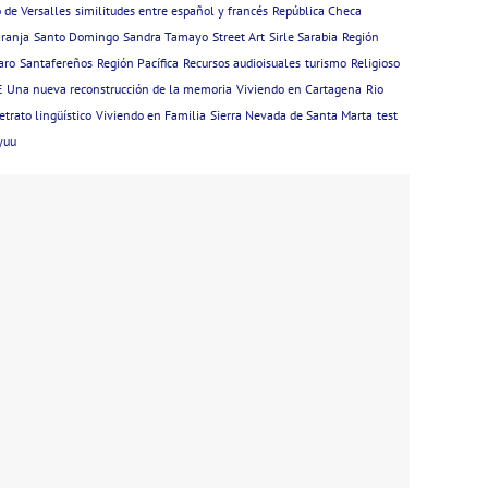
 de Versalles
similitudes entre español y francés
República Checa
ranja
Santo Domingo
Sandra Tamayo
Street Art
Sirle Sarabia
Región
aro
Santafereños
Región Pacífica
Recursos audioisuales
turismo
Religioso
E
Una nueva reconstrucción de la memoria
Viviendo en Cartagena
Rio
etrato lingüístico
Viviendo en Familia
Sierra Nevada de Santa Marta
test
yuu