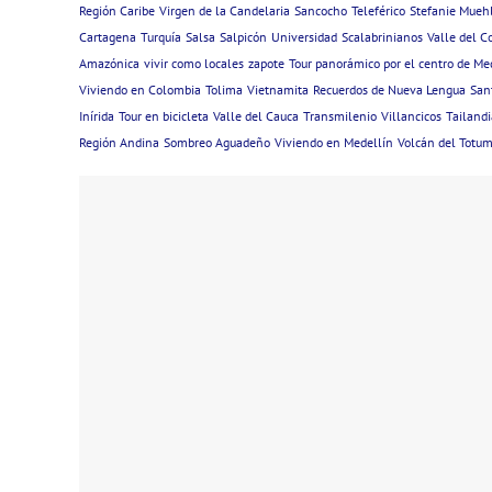
Región Caribe
Virgen de la Candelaria
Sancocho
Teleférico
Stefanie Mue
Cartagena
Turquía
Salsa
Salpicón
Universidad
Scalabrinianos
Valle del C
Amazónica
vivir como locales
zapote
Tour panorámico por el centro de Me
Viviendo en Colombia
Tolima
Vietnamita
Recuerdos de Nueva Lengua
San
Inírida
Tour en bicicleta
Valle del Cauca
Transmilenio
Villancicos
Tailandi
Región Andina
Sombreo Aguadeño
Viviendo en Medellín
Volcán del Totu