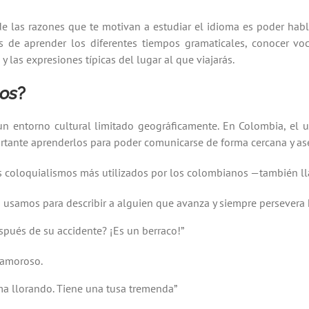
e las razones que te motivan a estudiar el idioma es
poder habl
 de aprender los diferentes tiempos gramaticales, conocer voca
y las expresiones típicas
de
l
lugar al que viajarás
.
mos
?
un entorno cultural limitado geográficamente. En Colombia, e
ortante aprenderlos para poder comunicarse de forma cercana y ase
 los coloquialismos más utilizados por los colombianos —también 
Lo usamos para describir a alguien que avanza y siempre persevera 
espués de su accidente? ¡Es un berraco!”
 amoroso.
ma llorando. Tiene una tusa tremenda”