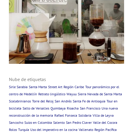
Nube de etiquetas
Sirle Sarabia
Santa Marta
Street Art
Región Caribe
Tour panorámico por el
centro de Medellín
Retrato lingüístico
Wayuu
Sierra Nevada de Santa Marta
Scalabrinianos
Torre del Reloj
San Andrés
Santa Fe de Antioquia
Tour en
bicicleta
Salto de Versalles
Quimbaya
Rioacha
San Francisco
Una nueva
reconstrucción de la memoria
Rafael Fonseca
Solidaria
Villa de Leyva
Sancocho
Suizo en Colombia
Salento
San Pedro Claver
Valle del Cocora
Rolos
Turquía
Uso del imperativo en la cocina
Vallenato
Región Pacífica