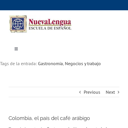
Skip
to
content
Toggle
Navigation
Inicio
Tags de la entrada:
Cursos
Gastronomía
,
Negocios y trabajo
Dónde estudiar
Actividades culturales
Alojamiento
Precios e inscripciones
Contáctanos
Previous
Next
Colombia, el país del café arábigo