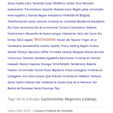
Salsa
Pueblo Libre
Tailandia
Suiza
Teleférico
rumba
Toros
Recursos
audioisuales
Transmilenio
Salpicón
Rosalba Acero
Región paisa
similitudes
Viviendo en Bogotá
entre español y francés
Región Amazónica
Transformación social
uchuvas
Viviendo en Colombia
Residencia Estudiantil
Rio Claro
reconstrucción de la memoria
Turismo Colombiano
Stefanie
Muehlemann
Recuerdos de Nueva Lengua
Vietnamita
Valle del Cauca
Rio
Testimonios
Inírida
SIELE
zapote
Volcán del Totumo
Virgen de la
Candelaria
Santafereños
turismo
Spotify
tintico
Rafting
Región Andina
Sandra Tamayo
Specialty coffee
Tu media naranja
Religioso
Roscas de maíz
Villancicos
Tamales
Sombreo Aguadeño
Rancherias
Viviendo en Familia
Voluntariado
Usaquén
Raíces hispanas
Teologia
Senderismo
Roberta
Padroni
Universidad
Tolima
Rusia
República Checa Cartagena
Viviendo en
Cartagena
vivir como locales
Qué chévere
Viviendo en Medellín
Semana
Santa
Yasmin Ramos
test
Visitando el museo Casa de la Memoria
San
Basilio de Palenque
Santo Domingo
Tejo
Tags de la entrada:
Gastronomía
,
Negocios y trabajo
marzo 24th, 2023
|
Cultura e historia de Colombia