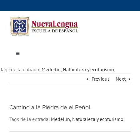
Skip
to
content
Toggle
Navigation
Inicio
Tags de la entrada:
Cursos
Medellín
,
Naturaleza y ecoturismo
Dónde estudiar
Previous
Next
Actividades culturales
Alojamiento
Precios e inscripciones
Contáctanos
Camino a la Piedra de el Peñol
Tags de la entrada:
Medellín
,
Naturaleza y ecoturismo