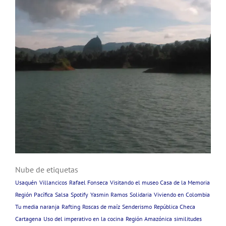
Nube de etiquetas
Usaquén
Villancicos
Rafael Fonseca
Visitando el museo Casa de la Memoria
Región Pacífica
Salsa
Spotify
Yasmin Ramos
Solidaria
Viviendo en Colombia
Tu media naranja
Rafting
Roscas de maíz
Senderismo
República Checa
Cartagena
Uso del imperativo en la cocina
Región Amazónica
similitudes