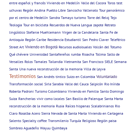
entre español y francés
Viviendo en Medellín
Valle del Cocora
Toros
test
uchuvas
Región Andina
Pueblo Libre
Sancocho
Vallenato
Tour panorámico
por el centro de Medellín
Sandra Tamayo
turismo
Torre del Reloj
Tejo
Teologia
Tour en bicicleta
Recuerdos de Nueva Lengua
zapote
Retrato
lingüístico
Stefanie Muehlemann
Virgen de la Candelaria
Santa Fe de
Antioquia
Región Caribe
Residencia Estudiantil
San Pedro Claver
Teleférico
Viviendo en Bogotá
Street Art
Recursos audioisuales
Volcán del Totumo
Qué chévere
Universidad
Santafereños
rumba
Rioacha
Tolima
Salto de
Versalles
Rolos
Tamales
Tailandia
Vietnamita
San Francisco
SIELE
Semana
Santa
Una nueva reconstrucción de la memoria
Villa de Leyva
Testimonios
Voluntariado
San Andrés
tintico
Suizo en Colombia
Transformación social
Sirle Sarabia
Valle del Cauca
Salpicón
Rio Inírida
Roberta Padroni
Turismo Colombiano
Viviendo en Familia
Santo Domingo
Suiza
Rancherias
vivir como locales
San Basilio de Palenque
Santa Marta
reconstrucción de la memoria
Rusia
Raíces hispanas
Scalabrinianos
Rio
Claro
Rosalba Acero
Sierra Nevada de Santa Marta
Viviendo en Cartagena
Salento
Specialty coffee
Transmilenio
Turquía
Religioso
Región paisa
Sombreo Aguadeño
Wayuu
Quimbaya