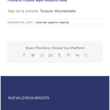
Viviendo en Colombia
Región Amazónica
rumba
Tags de la entrada:
Turquía
,
Voluntariado
diciembre 4th, 2019
|
Aprender español viajando
Share This Story, Choose Your Platform!
Facebook
Twitter
Reddit
LinkedIn
Tumblr
Pinterest
Vk
Email
NUEVA LENGUA BOGOTÁ