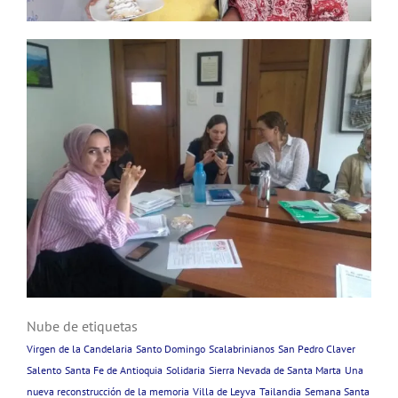
Nube de etiquetas
Virgen de la Candelaria
Santo Domingo
Scalabrinianos
San Pedro Claver
Salento
Santa Fe de Antioquia
Solidaria
Sierra Nevada de Santa Marta
Una
nueva reconstrucción de la memoria
Villa de Leyva
Tailandia
Semana Santa