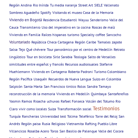
Región Andina
Rio Inírida
Tu media naranja
Street Art
SIELE
Vallenato
Sombreo Aguadeño
Spotify
Visitando el museo Casa de la Memoria
Viviendo en Bogotá
Residencia Estudiantil
Wayuu
Senderismo
Valle del
Cauca
Transmilenio
Uso del imperativo en la cocina
Roscas de maíz
Viviendo en Familia
Raíces hispanas
turismo
Specialty coffee
Sancocho
Voluntariado
República Checa Cartagena
Región Caribe
Tamales
zapote
Salsa
Tejo
Qué chévere
Tour panorámico por el centro de Medellín
Retrato
lingüístico
Tour en bicicleta
Sirle Sarabia
Teologia
Salto de Versalles
similitudes entre español y francés
Recursos audioisuales
Stefanie
Muehlemann
Viviendo en Cartagena
Roberta Padroni
Turismo Colombiano
Región Pacífica
Usaquén
Recuerdos de Nueva Lengua
Suizo en Colombia
Salpicón
Santa Marta
San Francisco
tintico
Rolos
Sandra Tamayo
reconstrucción de la memoria
Viviendo en Medellín
Quimbaya
Santafereños
Yasmin Ramos
Rioacha
uchuvas
Rafael Fonseca
Volcán del Totumo
Rio
Testimonios
Claro
vivir como locales
Suiza
Transformación social
Turquía
Rancherias
Universidad
test
Tolima
Teleférico
Torre del Reloj
San
Andrés
Región paisa
Rusia
Religioso
Vietnamita
Rafting
Pueblo Libre
Villancicos
Rosalba Acero
Toros
San Basilio de Palenque
Valle del Cocora