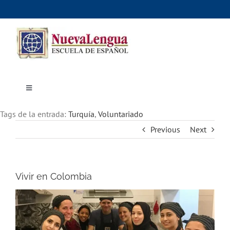
Skip
to
content
Toggle
Navigation
Inicio
Tags de la entrada:
Cursos
Turquía
,
Voluntariado
Dónde estudiar
Previous
Next
Actividades culturales
Alojamiento
Precios e inscripciones
Contáctanos
Vivir en Colombia
View
Larger
Image