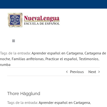
Skip
to
content
Toggle
Navigation
Inicio
Tags de la entrada:
Cursos
Aprender español en Cartagena
,
Cartagena de
Dónde estudiar
noche
,
Familias anfitrionas
,
Practicar el español
,
Testimonios
,
Actividades culturales
rumba
Alojamiento
Previous
Next
Precios e inscripciones
Contáctanos
Thore Hägglund
Tags de la entrada:
Aprender español en Cartagena
,