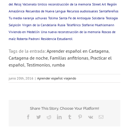
del Reloj
Vallenato
tintico
reconstrucción de la memoria
Street Art
Región
Amazónica
Recuerdos de Nueva Lengua
Recursos audioisuales
Santafereños
Tu media naranja
uchuvas
Tolima
Santa Fe de Antioquia
Solidaria
Teologia
Salpicón
Virgen de la Candelaria
Rusia
Teleférico
Stefanie Muehlemann
Viviendo en Medellín
Una nueva reconstrucción de la memoria
Roscas de
maíz
Roberta Padroni
Residencia Estudiantil
Tags de la entrada:
Aprender español en Cartagena
,
Cartagena de noche
,
Familias anfitrionas
,
Practicar el
español
,
Testimonios
,
rumba
junio 20th, 2016
|
Aprender español viajando
Share This Story, Choose Your Platform!
Facebook
Twitter
Reddit
LinkedIn
Tumblr
Pinterest
Vk
Email