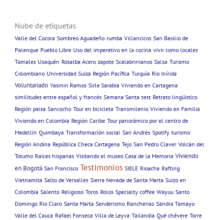
Nube de etiquetas
Valle del Cocora
Sombreo Aguadeño
rumba
Villancicos
San Basilio de
Palenque
Pueblo Libre
Uso del imperativo en la cocina
vivir como locales
Tamales
Usaquén
Rosalba Acero
zapote
Scalabrinianos
Salsa
Turismo
Colombiano
Universidad
Suiza
Región Pacífica
Turquía
Rio Inírida
Voluntariado
Yasmin Ramos
Sirle Sarabia
Viviendo en Cartagena
similitudes entre español y francés
Semana Santa
test
Retrato lingüístico
Región paisa
Sancocho
Tour en bicicleta
Transmilenio
Viviendo en Familia
Viviendo en Colombia
Región Caribe
Tour panorámico por el centro de
Medellín
Quimbaya
Transformación social
San Andrés
Spotify
turismo
Región Andina
República Checa Cartagena
Tejo
San Pedro Claver
Volcán del
Viviendo
Totumo
Raíces hispanas
Visitando el museo Casa de la Memoria
Testimonios
en Bogotá
San Francisco
SIELE
Rioacha
Rafting
Vietnamita
Salto de Versalles
Sierra Nevada de Santa Marta
Suizo en
Colombia
Salento
Religioso
Toros
Rolos
Specialty coffee
Wayuu
Santo
Domingo
Rio Claro
Santa Marta
Senderismo
Rancherias
Sandra Tamayo
Valle del Cauca
Rafael Fonseca
Villa de Leyva
Tailandia
Qué chévere
Torre