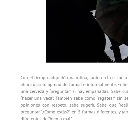
Con el tiempo adquirió una rutina, tanto en la escuela
ahora usar lo aprendido formal e informalmente. Entien
una cerveza y “preguntar” si hay empanadas. Sabe cu
“hacer una vaca”. También sabe cómo “regatear” sin se
opiniones con respeto, sabe sugerir. Sabe que “reali
preguntar “¿Cómo estás?” en 5 formas diferentes, y t
difrerentes de “bien o mal”.