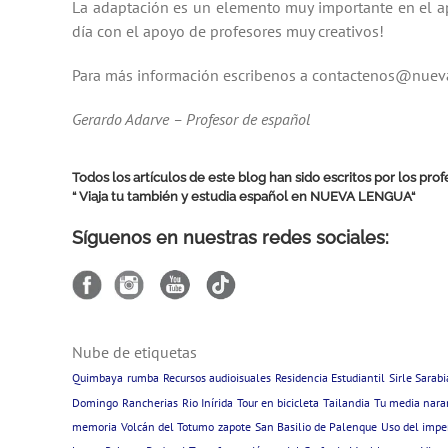
La adaptación es un elemento muy importante en el apr
día con el apoyo de profesores muy creativos!
Para más información escribenos a contactenos@nueva
Gerardo Adarve – Profesor de español
Todos los artículos de este blog han sido escritos por los pr
“ Viaja tu también y estudia español en
NUEVA LENGUA
“
Síguenos en nuestras redes sociales:
Nube de etiquetas
Quimbaya
rumba
Recursos audioisuales
Residencia Estudiantil
Sirle Sarabi
Domingo
Rancherias
Rio Inírida
Tour en bicicleta
Tailandia
Tu media nara
memoria
Volcán del Totumo
zapote
San Basilio de Palenque
Uso del imper