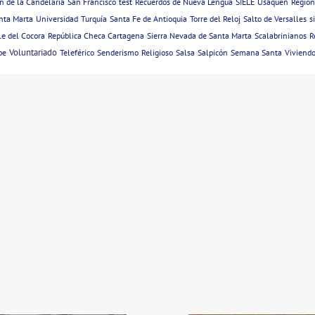
n de la Candelaria
San Francisco
test
Recuerdos de Nueva Lengua
SIELE
Usaquén
Región
nta Marta
Universidad
Turquía
Santa Fe de Antioquia
Torre del Reloj
Salto de Versalles
s
le del Cocora
República Checa Cartagena
Sierra Nevada de Santa Marta
Scalabrinianos
R
Voluntariado
be
Teleférico
Senderismo
Religioso
Salsa
Salpicón
Semana Santa
Viviendo