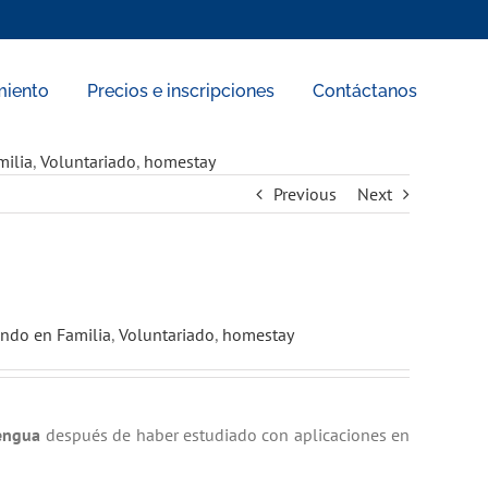
miento
Precios e inscripciones
Contáctanos
milia
,
Voluntariado
,
homestay
Previous
Next
endo en Familia
,
Voluntariado
,
homestay
engua
después de haber estudiado con aplicaciones en