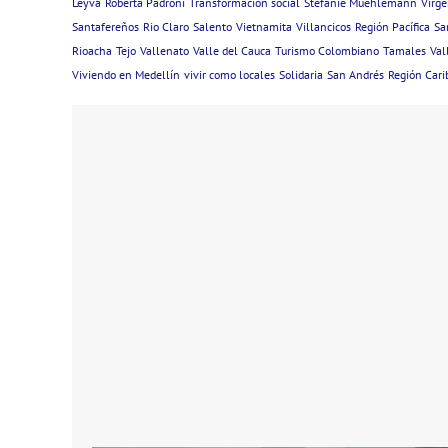
Leyva
Roberta Padroni
Transformación social
Stefanie Muehlemann
Virge
Santafereños
Rio Claro
Salento
Vietnamita
Villancicos
Región Pacífica
Sa
Rioacha
Tejo
Vallenato
Valle del Cauca
Turismo Colombiano
Tamales
Val
Viviendo en Medellín
vivir como locales
Solidaria
San Andrés
Región Cari