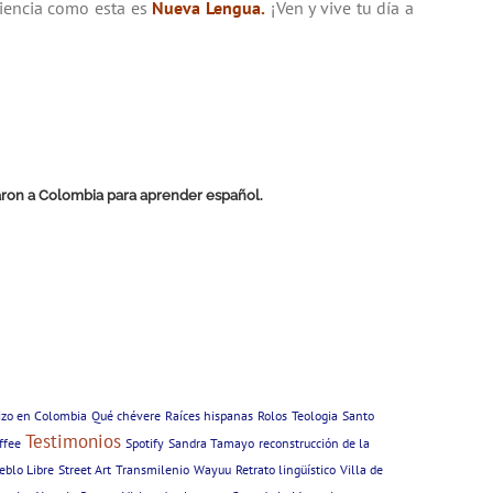
riencia como esta es
Nueva Lengua
.
¡Ven y vive tu día a
ajaron a Colombia para aprender español.
izo en Colombia
Qué chévere
Raíces hispanas
Rolos
Teologia
Santo
Testimonios
ffee
Spotify
Sandra Tamayo
reconstrucción de la
eblo Libre
Street Art
Transmilenio
Wayuu
Retrato lingüístico
Villa de