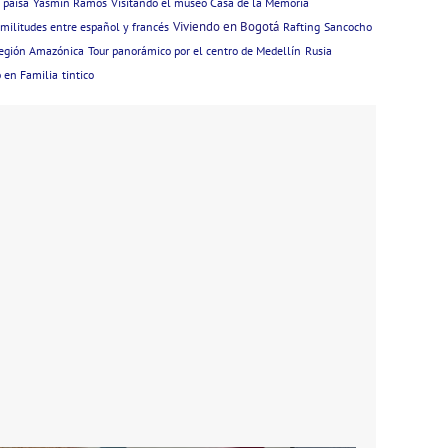
 paisa
Yasmin Ramos
Visitando el museo Casa de la Memoria
Viviendo en Bogotá
imilitudes entre español y francés
Rafting
Sancocho
egión Amazónica
Tour panorámico por el centro de Medellín
Rusia
 en Familia
tintico