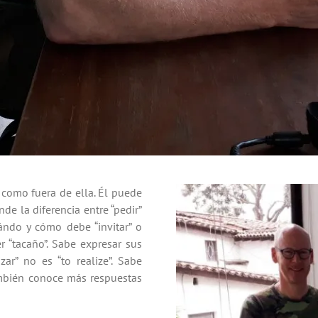
 como fuera de ella. Él puede
de la diferencia entre “pedir”
ándo y cómo debe “invitar” o
r “tacaño”. Sabe expresar sus
zar” no es “to realize”. Sabe
ambién conoce más respuestas