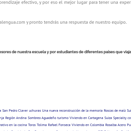
endizaje efectivo, y por eso el mejor lugar para tener una expe
lengua.com y pronto tendrás una respuesta de nuestro equipo.
ofesores de nuestra escuela y por estudiantes de diferentes países que vi
a
San Pedro Claver
uchuvas
Una nueva reconstrucción de la memoria
Roscas de maíz
Su
nja
Región Andina
Sombreo Aguadeño
turismo
Viviendo en Cartagena
Suiza
Specialty co
ativo en la cocina
Toros
Tolima
Rafael Fonseca
Viviendo en Colombia
Rosalba Acero
Pu