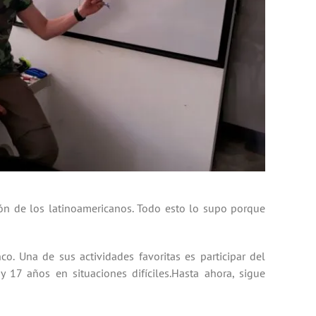
ón de los latinoamericanos. Todo esto lo supo porque
co. Una de sus actividades favoritas es participar del
17 años en situaciones difíciles.Hasta ahora, sigue