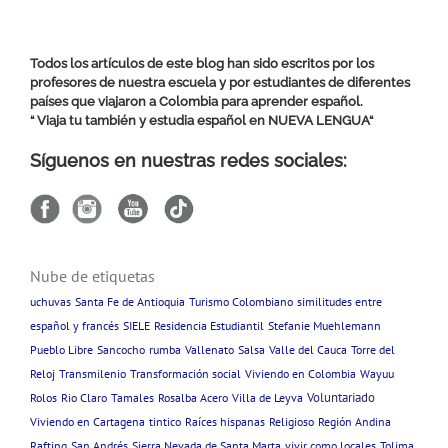
Todos los artículos de este blog han sido escritos por los
profesores de nuestra escuela y por estudiantes de diferentes
países que viajaron a Colombia para aprender español.
“ Viaja tu también y estudia español en
NUEVA LENGUA
“
Síguenos en nuestras redes sociales:
Nube de etiquetas
uchuvas
Santa Fe de Antioquia
Turismo Colombiano
similitudes entre
español y francés
SIELE
Residencia Estudiantil
Stefanie Muehlemann
Pueblo Libre
Sancocho
rumba
Vallenato
Salsa
Valle del Cauca
Torre del
Reloj
Transmilenio
Transformación social
Viviendo en Colombia
Wayuu
Voluntariado
Rolos
Rio Claro
Tamales
Rosalba Acero
Villa de Leyva
Viviendo en Cartagena
tintico
Raíces hispanas
Religioso
Región Andina
Rafting
San Andrés
Sierra Nevada de Santa Marta
vivir como locales
Tolima