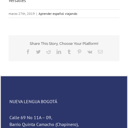
Versalles
marzo 27th, 2019
|
Aprender español viajando
Share This Story, Choose Your Platform!
Facebook
Twitter
Reddit
LinkedIn
Tumblr
Pinterest
Vk
Email
NUEVA LENGUA BOGOTÁ
Calle 69 No 11A – 09,
Barrio Quinta Camacho (Chapinero),