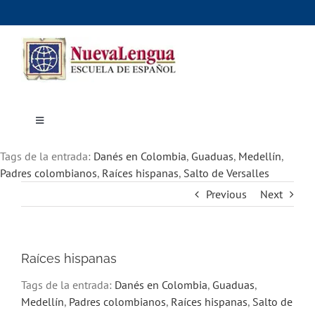
Skip
to
content
Toggle
Navigation
Inicio
Tags de la entrada:
Cursos
Danés en Colombia
,
Guaduas
,
Medellín
,
Dónde estudiar
Padres colombianos
,
Raíces hispanas
,
Salto de Versalles
Actividades culturales
Previous
Next
Alojamiento
Precios e inscripciones
Contáctanos
Raíces hispanas
Tags de la entrada:
Danés en Colombia
,
Guaduas
,
Medellín
,
Padres colombianos
,
Raíces hispanas
,
Salto de