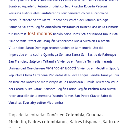
Sombreo Aguadeño
Retrato lingüístico
Tejo
Rioacha
Roberta Padroni
Recursos audioisuales
Santafereños
Tour panorámico por el centro de
Medellín
zapote
Santa Marta
Rancherias
Volcán del Totumo
Teologia
Solidaria
Salento
Región Amazónica
Visitando el museo Casa de la Memoria
Testimonios
turismo
test
Región paisa
Toros
Scalabrinianos
Rio Inírida
Sirle Sarabia
Street Art
Usaquén
Senderismo
Rusia
Suizo en Colombia
Villancicos
Santo Domingo
reconstrucción de la memoria
Uso del
imperativo en la cocina
Quimbaya
Semana Santa
San Basilio de Palenque
San Francisco
Salpicón
Tailandia
Viviendo en Familia
Tu media naranja
Viviendo en Bogotá
Universidad
Qué chévere
Viviendo en Medellín
Spotify
República Checa Cartagena
Recuerdos de Nueva Lengua
Sandra Tamayo
Tour
en bicicleta
Roscas de maíz
Virgen de la Candelaria
Turquía
Teleférico
Valle
del Cocora
Suiza
Rafael Fonseca
Región Caribe
Región Pacífica
Una nueva
reconstrucción de la memoria
Yasmin Ramos
San Pedro Claver
Salto de
Versalles
Specialty coffee
Vietnamita
Tags de la entrada:
Danés en Colombia
,
Guaduas
,
Medellín
,
Padres colombianos
,
Raíces hispanas
,
Salto de