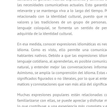
las necesidades comunicativas actuales. Esto garanti
relevante y se mantenga viva a lo largo del tiempo. P
relacionado con la identidad cultural, puesto que re
valores y las tradiciones de un grupo de personas.
lenguaje coloquial, se fomenta un sentido de pe
adquirida de la identidad cultural.
En esa medida, conocer expresiones idiomáticas es ne
idioma. Como es visto, ello permite una comunica
hablantes nativos. Debido a que las expresiones idiom
lenguaje cotidiano, al aprenderlas, es posible comunic
natural, y entender mejor las conversaciones informa
Asimismo, se amplía la comprensión del idioma. Estas
significados figurados o no literales, por lo que al ent
matices y connotaciones que van más allá del significad
Muchas expresiones populares están relacionadas co
familiarizarse con ellas, se puede apreciar y disfrutar
lo que contribuye a una experiencia más completa y e