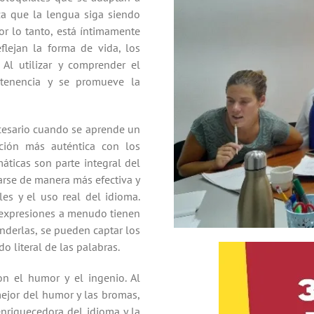
za que la lengua siga siendo
or lo tanto, está íntimamente
flejan la forma de vida, los
 Al utilizar y comprender el
rtenencia y se promueve la
cesario cuando se aprende un
ción más auténtica con los
áticas son parte integral del
arse de manera más efectiva y
les y el uso real del idioma.
 expresiones a menudo tienen
enderlas, se pueden captar los
o literal de las palabras.
n el humor y el ingenio. Al
 mejor del humor y las bromas,
nriquecedora del idioma y la