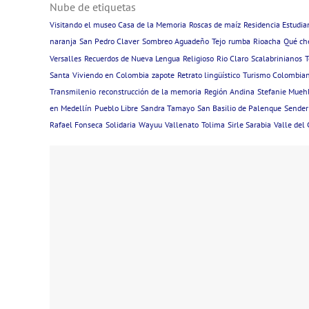
Nube de etiquetas
Visitando el museo Casa de la Memoria
Roscas de maíz
Residencia Estudian
naranja
San Pedro Claver
Sombreo Aguadeño
Tejo
rumba
Rioacha
Qué ch
Versalles
Recuerdos de Nueva Lengua
Religioso
Rio Claro
Scalabrinianos
T
Santa
Viviendo en Colombia
zapote
Retrato lingüístico
Turismo Colombia
Transmilenio
reconstrucción de la memoria
Región Andina
Stefanie Mue
en Medellín
Pueblo Libre
Sandra Tamayo
San Basilio de Palenque
Sender
Rafael Fonseca
Solidaria
Wayuu
Vallenato
Tolima
Sirle Sarabia
Valle del