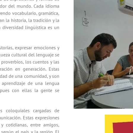
dedor del mundo. Cada idioma
uyendo vocabulario, gramática,
 la historia, la tradición y la
a diversidad lingüística es un
storias, expresar emociones y
iqueza cultural del lenguaje se
 proverbios, los cuentos y las
ración en generación. Estas
ntidad de una comunidad, y son
l aprendizaje de una lengua
 pues con ellas la gente se
s coloquiales cargadas de
unicación. Estas expresiones
y cotidianas, entre amigos,
según el país y la región. El