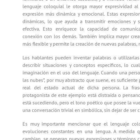
lenguaje coloquial le otorga mayor expresividad al
expresión más dinámica y emocional. Estas expresio
dinámicas, lo que ayuda a transmitir emociones y
efectiva. Esto enriquece la capacidad de comuni
conexión con los demás. También implica mayor creati
más flexible y permite la creación de nuevas palabras
Los hablantes pueden inventar palabras o utilizarl
describir situaciones y conceptos específicos, lo cua
imaginación en el uso del lenguaje. Cuando una person
las nubes”, por muy abstracto que suene, es suficiente
real del estado actual de dicha persona. La fras
protagonista de este ejemplo está distraída o pensan
está sucediendo, pero el tono poético que posee la vue
una conversación trivial en simbólica, sin dejar de ser 
Es muy importante mencionar que el lenguaje colo
evoluciones constantes en una lengua. A medida q
cambian, se generan nuevas expresiones y términos 