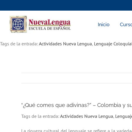
Skip
to
content
Inicio
Curs
Tags de la entrada:
Actividades Nueva Lengua
,
Lenguaje Coloquia
“¿Qué comes que adivinas?” – Colombia y su 
Tags de la entrada:
Actividades Nueva Lengua
,
Lenguaj
La riqueza cultural del lenguaje se refiere a la varie