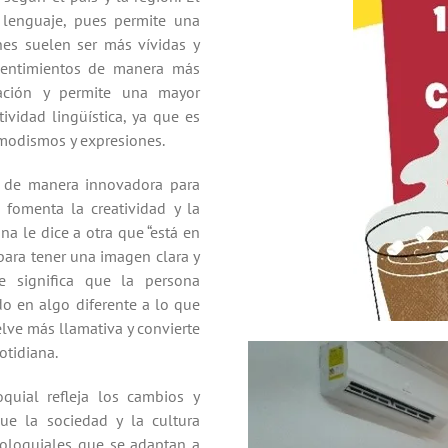
 lenguaje, pues permite una
nes suelen ser más vívidas y
 sentimientos de manera más
cación y permite una mayor
vidad lingüística, ya que es
, modismos y expresiones.
as de manera innovadora para
l fomenta la creatividad y la
a le dice a otra que “está en
 para tener una imagen clara y
e significa que la persona
do en algo diferente a lo que
lve más llamativa y convierte
cotidiana.
quial refleja los cambios y
ue la sociedad y la cultura
coloquiales que se adaptan a