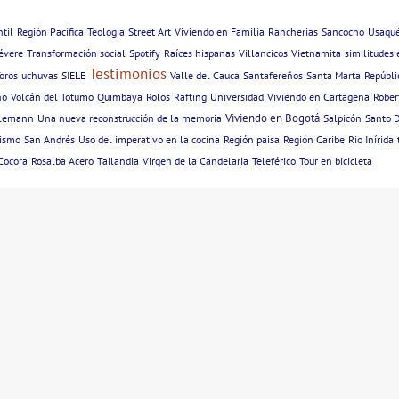
til
Región Pacífica
Teologia
Street Art
Viviendo en Familia
Rancherias
Sancocho
Usaqu
évere
Transformación social
Spotify
Raíces hispanas
Villancicos
Vietnamita
similitudes 
Testimonios
oros
uchuvas
SIELE
Valle del Cauca
Santafereños
Santa Marta
Repúbli
no
Volcán del Totumo
Quimbaya
Rolos
Rafting
Universidad
Viviendo en Cartagena
Rober
Viviendo en Bogotá
hlemann
Una nueva reconstrucción de la memoria
Salpicón
Santo 
ismo
San Andrés
Uso del imperativo en la cocina
Región paisa
Región Caribe
Rio Inírida
 Cocora
Rosalba Acero
Tailandia
Virgen de la Candelaria
Teleférico
Tour en bicicleta