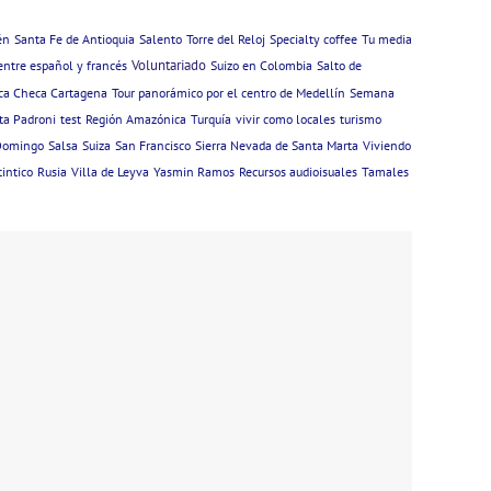
én
Santa Fe de Antioquia
Salento
Torre del Reloj
Specialty coffee
Tu media
Voluntariado
entre español y francés
Suizo en Colombia
Salto de
ca Checa Cartagena
Tour panorámico por el centro de Medellín
Semana
ta Padroni
test
Región Amazónica
Turquía
vivir como locales
turismo
Domingo
Salsa
Suiza
San Francisco
Sierra Nevada de Santa Marta
Viviendo
tintico
Rusia
Villa de Leyva
Yasmin Ramos
Recursos audioisuales
Tamales