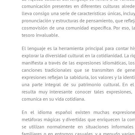
comunicación presentes en diferentes culturas alre
lleva consigo una serie de características únicas, incl
pronunciación y estructuras de pensamiento, que reflejan
cosmovisión de una comunidad específica.
Por eso, l
tesoro invaluable.
El lenguaje es la herramienta principal para contar hi
explorar la diversidad cultural en la cotidianidad. La r
manifiesta a través de las expresiones idiomáticas, los
canciones tradicionales que se transmiten de gene
expresiones reflejan la sabiduría, los valores y la ide
una parte integral de su patrimonio cultural. En e
resulta muy interesante conocer tales expresiones,
comunica en su vida cotidiana.
En el idioma español existen muchas expresione
metáforas mágicas y divertidas que enriquecen la com
se utilizan normalmente en situaciones informales 
familiares o en entornos casuales, y a menudo varían 