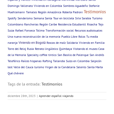
Domingo
Vallenato
Viviendo en Colombia
Sombreo Aguadeño
Stefanie
Testimonios
Muehlemann
Tamales
Región Amazónica
Roberta Padroni
Spotify
Senderismo
Semana Santa
Tour en bicicleta
Sirle Sarabia
Turismo
Colombiano
Rancherias
Región Caribe
Residencia Estudiantil
Rioacha
Tejo
Suiza
Rafael Fonseca
Tolima
Transformación social
Recursos audioisuales
Una nueva reconstrucción de la memoria
Pueblo Libre
Rolos
Tu media
Viviendo en Bogotá
naranja
Roscas de maíz
Solidaria
Viviendo en Familia
Torre del Reloj
Rusia
Retrato lingüístico
Quimbaya
Visitando el museo Casa
de la Memoria
Specialty coffee
tintico
San Basilio de Palenque
San Andrés
Teleférico
Raíces hispanas
Rafting
Tailandia
Suizo en Colombia
Salpicón
test
Valle del Cauca
turismo
Virgen de la Candelaria
Salento
Santa Marta
Qué chévere
Tags de la entrada:
Testimonios
diciembre 28th, 2023
|
Aprender español viajando