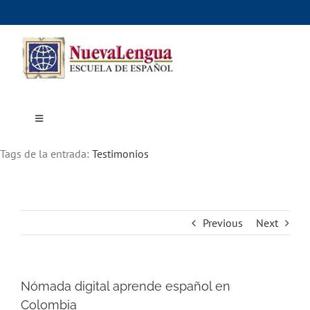
Skip
to
content
Toggle
Navigation
Inicio
Tags de la entrada:
Cursos
Testimonios
Dónde estudiar
Actividades culturales
Alojamiento
Precios e inscripciones
Contáctanos
Previous
Next
Nómada digital aprende español en
Colombia