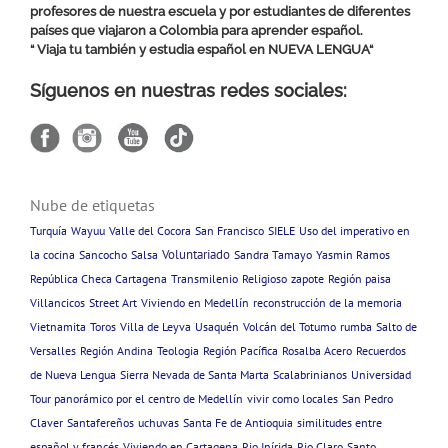
profesores de nuestra escuela y por estudiantes de diferentes
países que viajaron a Colombia para aprender español.
“ Viaja tu también y estudia español en
NUEVA LENGUA
“
Síguenos en nuestras redes sociales:
Nube de etiquetas
Turquía
Wayuu
Valle del Cocora
San Francisco
SIELE
Uso del imperativo en
Voluntariado
la cocina
Sancocho
Salsa
Sandra Tamayo
Yasmin Ramos
República Checa Cartagena
Transmilenio
Religioso
zapote
Región paisa
Villancicos
Street Art
Viviendo en Medellín
reconstrucción de la memoria
Vietnamita
Toros
Villa de Leyva
Usaquén
Volcán del Totumo
rumba
Salto de
Versalles
Región Andina
Teologia
Región Pacífica
Rosalba Acero
Recuerdos
de Nueva Lengua
Sierra Nevada de Santa Marta
Scalabrinianos
Universidad
Tour panorámico por el centro de Medellín
vivir como locales
San Pedro
Claver
Santafereños
uchuvas
Santa Fe de Antioquia
similitudes entre
español y francés
Viviendo en Cartagena
Rio Inírida
Rio Claro
Santo