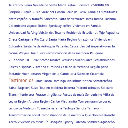
Viviendo en
Teleférico
Sierra Nevada de Santa Marta
Rafael Fonseca
Bogotá
Turquía
Rusia
Valle del Cocora
Torre del Reloj
Tamales
similitudes
entre español y francés
Sancocho
Salto de Versalles
Toros
rumba
Turismo
Colombiano
zapote
Tolima
Specialty coffee
Viviendo en Familia
Universidad
Rafting
Volcán del Totumo
Residencia Estudiantil
Tejo
República
Checa Cartagena
Rio Claro
Santa Marta
Región Amazónica
Viviendo en
Colombia
Santa Fe de Antioquia
Valle del Cauca
Uso del imperativo en la
cocina
Wayuu
Una nueva reconstrucción de la memoria
Religioso
Villancicos
SIELE
vivir como locales
Recursos audioisuales
Scalabrinianos
Raíces hispanas
Visitando el museo Casa de la Memoria
Región paisa
Stefanie Muehlemann
Virgen de la Candelaria
Suizo en Colombia
Testimonios
Rolos
Santo Domingo
Rio Inírida
tintico
Santafereños
Salsa
Salpicón
Suiza
Tour en bicicleta
Roberta Padroni
uchuvas
Solidaria
Transmilenio
test
Retrato lingüístico
Roscas de maíz
Senderismo
Villa de
Leyva
Región Andina
Región Caribe
Vietnamita
Tour panorámico por el
centro de Medellín
Tu media naranja
Teologia
Sandra Tamayo
Transformación social
reconstrucción de la memoria
Qué chévere
Rosalba
Acero
Viviendo en Medellín
Usaquén
Spotify
Salento
Sombreo Aguadeño