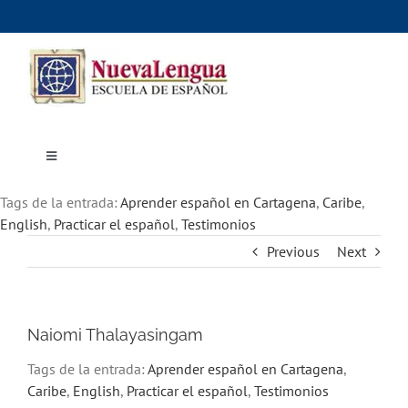
Skip
to
content
Toggle
Navigation
Inicio
Tags de la entrada:
Cursos
Aprender español en Cartagena
,
Caribe
,
Dónde estudiar
English
,
Practicar el español
,
Testimonios
Actividades culturales
Previous
Next
Alojamiento
Precios e inscripciones
Contáctanos
Naiomi Thalayasingam
Tags de la entrada:
Aprender español en Cartagena
,
Caribe
,
English
,
Practicar el español
,
Testimonios