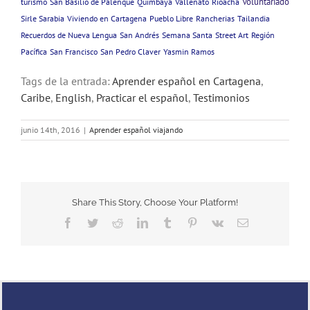
Voluntariado
turismo
San Basilio de Palenque
Quimbaya
Vallenato
Rioacha
Sirle Sarabia
Viviendo en Cartagena
Pueblo Libre
Rancherias
Tailandia
Recuerdos de Nueva Lengua
San Andrés
Semana Santa
Street Art
Región
Pacífica
San Francisco
San Pedro Claver
Yasmin Ramos
Tags de la entrada:
Aprender español en Cartagena
,
Caribe
,
English
,
Practicar el español
,
Testimonios
junio 14th, 2016
|
Aprender español viajando
Share This Story, Choose Your Platform!
Facebook
Twitter
Reddit
LinkedIn
Tumblr
Pinterest
Vk
Email