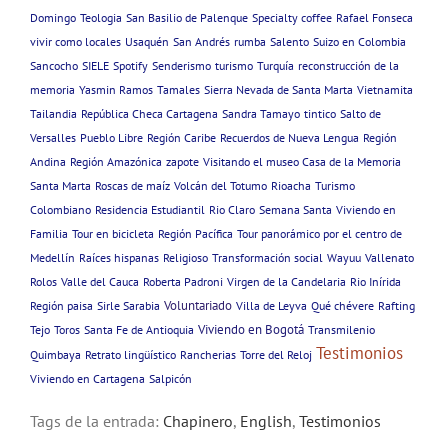
Domingo
Teologia
San Basilio de Palenque
Specialty coffee
Rafael Fonseca
vivir como locales
Usaquén
San Andrés
rumba
Salento
Suizo en Colombia
Sancocho
SIELE
Spotify
Senderismo
turismo
Turquía
reconstrucción de la
memoria
Yasmin Ramos
Tamales
Sierra Nevada de Santa Marta
Vietnamita
Tailandia
República Checa Cartagena
Sandra Tamayo
tintico
Salto de
Versalles
Pueblo Libre
Región Caribe
Recuerdos de Nueva Lengua
Región
Andina
Región Amazónica
zapote
Visitando el museo Casa de la Memoria
Santa Marta
Roscas de maíz
Volcán del Totumo
Rioacha
Turismo
Colombiano
Residencia Estudiantil
Rio Claro
Semana Santa
Viviendo en
Familia
Tour en bicicleta
Región Pacífica
Tour panorámico por el centro de
Medellín
Raíces hispanas
Religioso
Transformación social
Wayuu
Vallenato
Rolos
Valle del Cauca
Roberta Padroni
Virgen de la Candelaria
Rio Inírida
Voluntariado
Región paisa
Sirle Sarabia
Villa de Leyva
Qué chévere
Rafting
Viviendo en Bogotá
Tejo
Toros
Santa Fe de Antioquia
Transmilenio
Testimonios
Quimbaya
Retrato lingüístico
Rancherias
Torre del Reloj
Viviendo en Cartagena
Salpicón
Tags de la entrada:
Chapinero
,
English
,
Testimonios