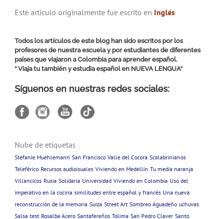
Este articulo originalmente fue escrito en
Inglés
Todos los artículos de este blog han sido escritos por los
profesores de nuestra escuela y por estudiantes de diferentes
países que viajaron a Colombia para aprender español.
“ Viaja tu también y estudia español en
NUEVA LENGUA
“
Síguenos en nuestras redes sociales:
Nube de etiquetas
Stefanie Muehlemann
San Francisco
Valle del Cocora
Scalabrinianos
Teleférico
Recursos audioisuales
Viviendo en Medellín
Tu media naranja
Villancicos
Rusia
Solidaria
Universidad
Viviendo en Colombia
Uso del
imperativo en la cocina
similitudes entre español y francés
Una nueva
reconstrucción de la memoria
Suiza
Street Art
Sombreo Aguadeño
uchuvas
Salsa
test
Rosalba Acero
Santafereños
Tolima
San Pedro Claver
Santo