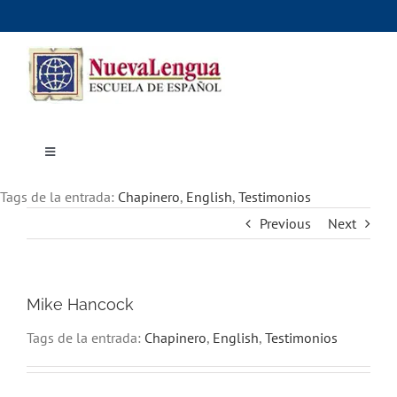
Skip
to
content
Toggle
Navigation
Inicio
Tags de la entrada:
Cursos
Chapinero
,
English
,
Testimonios
Dónde estudiar
Previous
Next
Actividades culturales
Alojamiento
Precios e inscripciones
Contáctanos
Mike Hancock
Tags de la entrada:
Chapinero
,
English
,
Testimonios