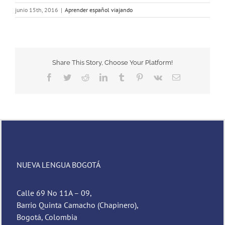
junio 15th, 2016
|
Aprender español viajando
Share This Story, Choose Your Platform!
Facebook
Twitter
Reddit
LinkedIn
Tumblr
Pinterest
Vk
Email
NUEVA LENGUA BOGOTÁ
Calle 69 No 11A – 09,
Barrio Quinta Camacho (Chapinero),
Bogotá, Colombia