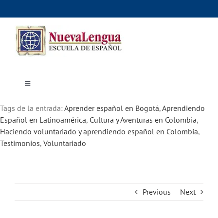
Skip
to
content
Toggle
Navigation
Inicio
Tags de la entrada:
Cursos
Aprender español en Bogotá
,
Aprendiendo
Dónde estudiar
Español en Latinoamérica
,
Cultura y Aventuras en Colombia
,
Actividades culturales
Haciendo voluntariado y aprendiendo español en Colombia
,
Alojamiento
Testimonios
,
Voluntariado
Precios e inscripciones
Contáctanos
Previous
Next