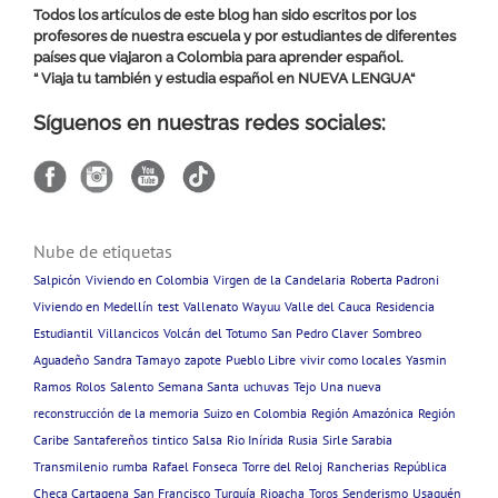
Todos los artículos de este blog han sido escritos por los
profesores de nuestra escuela y por estudiantes de diferentes
países que viajaron a Colombia para aprender español.
“ Viaja tu también y estudia español en
NUEVA LENGUA
“
Síguenos en nuestras redes sociales:
Nube de etiquetas
Salpicón
Viviendo en Colombia
Virgen de la Candelaria
Roberta Padroni
Viviendo en Medellín
test
Vallenato
Wayuu
Valle del Cauca
Residencia
Estudiantil
Villancicos
Volcán del Totumo
San Pedro Claver
Sombreo
Aguadeño
Sandra Tamayo
zapote
Pueblo Libre
vivir como locales
Yasmin
Ramos
Rolos
Salento
Semana Santa
uchuvas
Tejo
Una nueva
reconstrucción de la memoria
Suizo en Colombia
Región Amazónica
Región
Caribe
Santafereños
tintico
Salsa
Rio Inírida
Rusia
Sirle Sarabia
Transmilenio
rumba
Rafael Fonseca
Torre del Reloj
Rancherias
República
Checa Cartagena
San Francisco
Turquía
Rioacha
Toros
Senderismo
Usaquén