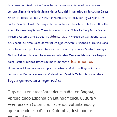
Religioso
San Andrés
Rio Claro
Tu media naranja
Recuerdos de Nueva
Lengua
Sierra Nevada de Santa Marta
Uso del imperativo en la cocina
Santa
Fe de Antioquia
Solidaria
Stefanie Muehlemann
Villa de Leyva
Specialty
coffee
San Basilio de Palenque
Teologia
Tour en bicicleta
Teleférico
Rosalba
Acero
Retrato lingüístico
Transformación social
Suiza
Rafting
Santa Marta
Voluntariado
Turismo Colombiano
Street Art
Viviendo en Cartagena
Valle
del Cocora
turismo
Salto de Versalles
Qué chévere
Visitando el museo Casa
de la Memoria
Spotify
similitudes entre español y francés
Santo Domingo
Tolima
Raíces hispanas
Recursos audioisuales
Tamales
Vietnamita
Región
Testimonios
paisa
Scalabrinianos
Roscas de maíz
Sancocho
Universidad
Tour panorámico por el centro de Medellín
Región Andina
Viviendo en
reconstrucción de la memoria
Viviendo en Familia
Tailandia
Bogotá
Quimbaya
SIELE
Región Pacífica
Tags de la entrada:
Aprender español en Bogotá
,
Aprendiendo Español en Latinoamérica
,
Cultura y
Aventuras en Colombia
,
Haciendo voluntariado y
aprendiendo español en Colombia
,
Testimonios
,
Voluntariado