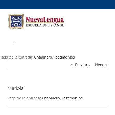
Skip
to
content
Toggle
Navigation
Inicio
Tags de la entrada:
Cursos
Chapinero
,
Testimonios
Dónde estudiar
Previous
Next
Actividades culturales
Alojamiento
Precios e inscripciones
Contáctanos
Mariola
Tags de la entrada:
Chapinero
,
Testimonios