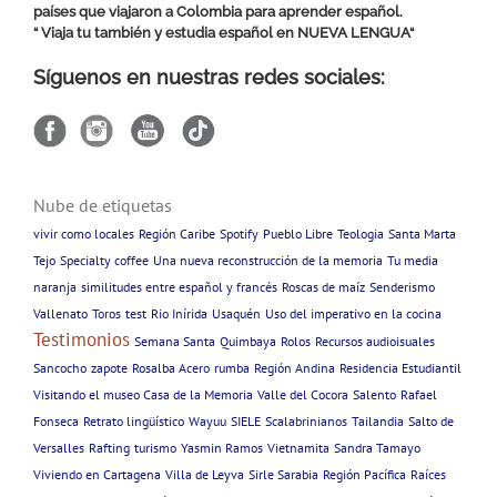
países que viajaron a Colombia para aprender español.
“ Viaja tu también y estudia español en
NUEVA LENGUA
“
Síguenos en nuestras redes sociales:
Nube de etiquetas
vivir como locales
Región Caribe
Spotify
Pueblo Libre
Teologia
Santa Marta
Tejo
Specialty coffee
Una nueva reconstrucción de la memoria
Tu media
naranja
similitudes entre español y francés
Roscas de maíz
Senderismo
Vallenato
Toros
test
Rio Inírida
Usaquén
Uso del imperativo en la cocina
Testimonios
Semana Santa
Quimbaya
Rolos
Recursos audioisuales
Sancocho
zapote
Rosalba Acero
rumba
Región Andina
Residencia Estudiantil
Visitando el museo Casa de la Memoria
Valle del Cocora
Salento
Rafael
Fonseca
Retrato lingüístico
Wayuu
SIELE
Scalabrinianos
Tailandia
Salto de
Versalles
Rafting
turismo
Yasmin Ramos
Vietnamita
Sandra Tamayo
Viviendo en Cartagena
Villa de Leyva
Sirle Sarabia
Región Pacífica
Raíces