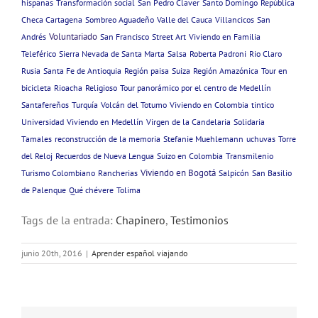
hispanas
Transformación social
San Pedro Claver
Santo Domingo
República
Checa Cartagena
Sombreo Aguadeño
Valle del Cauca
Villancicos
San
Voluntariado
Andrés
San Francisco
Street Art
Viviendo en Familia
Teleférico
Sierra Nevada de Santa Marta
Salsa
Roberta Padroni
Rio Claro
Rusia
Santa Fe de Antioquia
Región paisa
Suiza
Región Amazónica
Tour en
bicicleta
Rioacha
Religioso
Tour panorámico por el centro de Medellín
Santafereños
Turquía
Volcán del Totumo
Viviendo en Colombia
tintico
Universidad
Viviendo en Medellín
Virgen de la Candelaria
Solidaria
Tamales
reconstrucción de la memoria
Stefanie Muehlemann
uchuvas
Torre
del Reloj
Recuerdos de Nueva Lengua
Suizo en Colombia
Transmilenio
Viviendo en Bogotá
Turismo Colombiano
Rancherias
Salpicón
San Basilio
de Palenque
Qué chévere
Tolima
Tags de la entrada:
Chapinero
,
Testimonios
junio 20th, 2016
|
Aprender español viajando