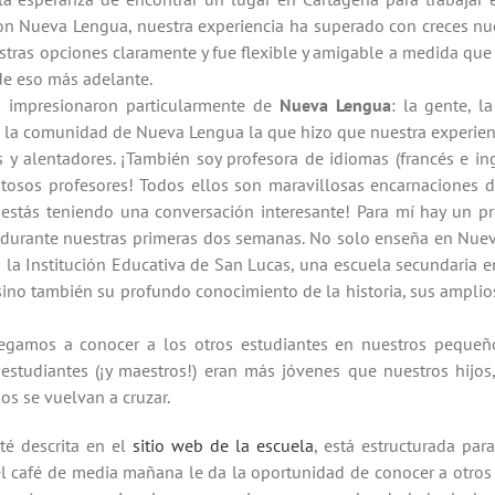
on Nueva Lengua, nuestra experiencia ha superado con creces nue
estras opciones claramente y fue flexible y amigable a medida que
de eso más adelante.
s impresionaron particularmente de
Nueva Lengua
: la gente, l
s la comunidad de Nueva Lengua la que hizo que nuestra experienc
es y alentadores. ¡También soy profesora de idiomas (francés 
tosos profesores! Todos ellos son maravillosas encarnaciones d
stás teniendo una conversación interesante! Para mí hay un pro
l durante nuestras primeras dos semanas. No solo enseña en Nue
en la Institución Educativa de San Lucas, una escuela secundaria
ino también su profundo conocimiento de la historia, sus amplios
legamos a conocer a los otros estudiantes en nuestros pequeñ
 estudiantes (¡y maestros!) eran más jóvenes que nuestros hi
os se vuelvan a cruzar.
té descrita en el
sitio web de la escuela
, está estructurada par
 el café de media mañana le da la oportunidad de conocer a otros