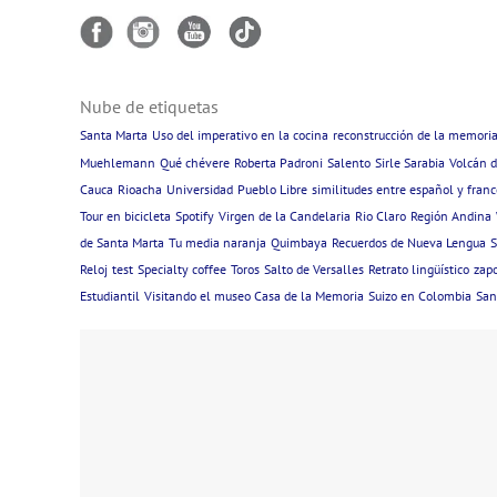
Nube de etiquetas
Santa Marta
Uso del imperativo en la cocina
reconstrucción de la memori
Muehlemann
Qué chévere
Roberta Padroni
Salento
Sirle Sarabia
Volcán 
Cauca
Rioacha
Universidad
Pueblo Libre
similitudes entre español y franc
Tour en bicicleta
Spotify
Virgen de la Candelaria
Rio Claro
Región Andina
de Santa Marta
Tu media naranja
Quimbaya
Recuerdos de Nueva Lengua
S
Reloj
test
Specialty coffee
Toros
Salto de Versalles
Retrato lingüístico
zap
Estudiantil
Visitando el museo Casa de la Memoria
Suizo en Colombia
San