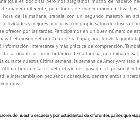
ñana (que es opcional pero nos alegramos mucho de haberlo he
o de manera diferente, pero todos de manera muy efectiva. La
tima hora de la mañana, trabaja con un segundo maestro en ac
 actividades y mejores prácticas a mi propio salón de clases el p
se ofrecen por las tardes. Participamos en un buen número de est
naval, el museo del oro, Cerro de la Popa), nuestra visita (gratuit
dó información interesante y más práctica de comprensión. Tamb
sita fascinante al jardín botánico de Cartagena, una mina de sal
uela durante nuestra última semana, la semana de Amor y Amistad 
última hora en la escuela el viernes pasado: el personal y lo
tad, e intercambiaron pequeños obsequios, pensamientos sinceros 
venturas.
ofesores de nuestra escuela y por estudiantes de diferentes países que vi