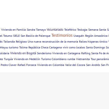
Voluntariado
a
Viviendo en Familia
Sandra Tamayo
Teleférico
Teologia
Semana Santa
S
Testimonios
del Totumo
SIELE
San Basilio de Palenque
Usaquén
Región Amazónica
és
Tailandia
Religioso
Una nueva reconstrucción de la memoria
Raíces hispanas
tintico
Wayuu
turismo
Tolima
República Checa Cartagena
vivir como locales
Santo Domingo
So
Viviendo en Bogotá
olidaria
Senderismo
Viviendo en Cartagena
Rafting
Santa Fe de A
ote
Turquía
Viviendo en Medellín
Turismo Colombiano
rumba
Vietnamita
Tour panorámic
 Pedro Claver
Rafael Fonseca
Viviendo en Colombia
Valle del Cocora
San Andrés
San Fr