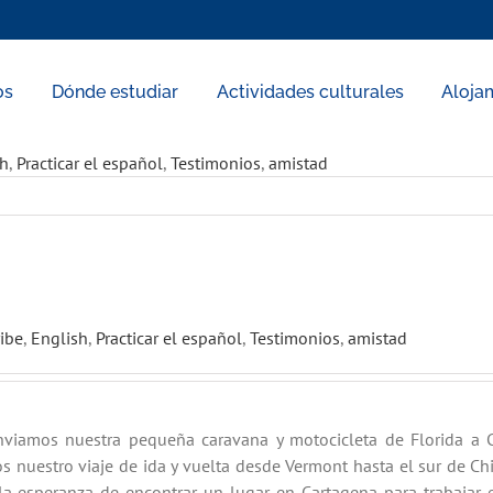
os
Dónde estudiar
Actividades culturales
Aloja
sh
,
Practicar el español
,
Testimonios
,
amistad
ibe
,
English
,
Practicar el español
,
Testimonios
,
amistad
nviamos nuestra pequeña caravana y motocicleta de Florida a 
s nuestro viaje de ida y vuelta desde Vermont hasta el sur de C
la esperanza de encontrar un lugar en Cartagena para trabajar 