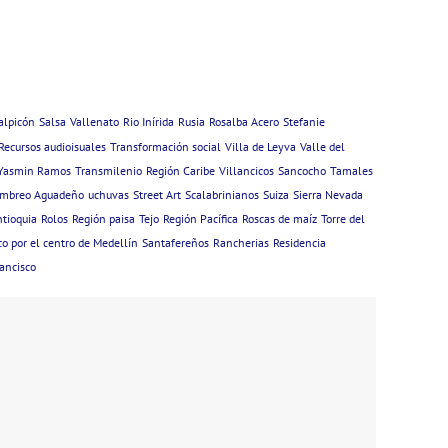
alpicón
Salsa
Vallenato
Rio Inírida
Rusia
Rosalba Acero
Stefanie
Recursos audioisuales
Transformación social
Villa de Leyva
Valle del
Yasmin Ramos
Transmilenio
Región Caribe
Villancicos
Sancocho
Tamales
mbreo Aguadeño
uchuvas
Street Art
Scalabrinianos
Suiza
Sierra Nevada
ntioquia
Rolos
Región paisa
Tejo
Región Pacífica
Roscas de maíz
Torre del
o por el centro de Medellín
Santafereños
Rancherias
Residencia
ancisco