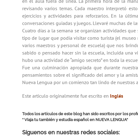
en el aula fuera de línea. La primera hora de la ma
revisando varios temas. Cada maestro interpretó est
ejercicios y actividades para reforzarlos. En la úl
conversaciones guiadas y juegos. Llevaré muchas de las
Cuatro días a la semana se organizan actividades que 
tipo de lugar que podía visitar como turista (el museo 
varios maestros y personal de escuela) que nos brin
sabido o pensado hacer sin la escuela, incluida una vi
hubo una actividad de “amigo secreto” en toda la esc
Fue una culminación apropiada que durante nuestra 
pensamientos sobre el significado del amor y la amis
Nueva Lengua por un comienzo tan lindo de nuestras a
Este articulo originalmente fue escrito en
Inglés
Todos los artículos de este blog han sido escritos por los pr
“ Viaja tu también y estudia español en
NUEVA LENGUA
“
Síguenos en nuestras redes sociales: