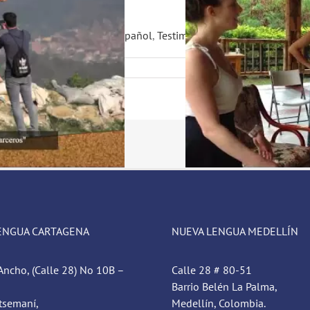
ibe
,
English
,
Practicar el español
,
Testimonios
,
amistad
ENGUA CARTAGENA
NUEVA LENGUA MEDELLÍN
Ancho, (Calle 28) No 10B –
Calle 28 # 80-51
Barrio Belén La Palma,
tsemaní,
Medellín, Colombia.