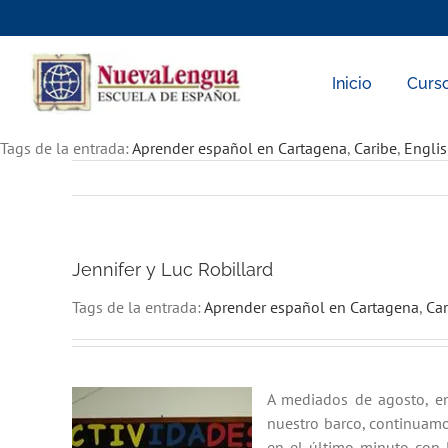
Skip
to
content
Inicio
Curs
Tags de la entrada:
Aprender español en Cartagena
,
Caribe
,
Engli
Jennifer y Luc Robillard
Tags de la entrada:
Aprender español en Cartagena
,
Car
A mediados de agosto, e
nuestro barco, continuamo
en el último minuto con 