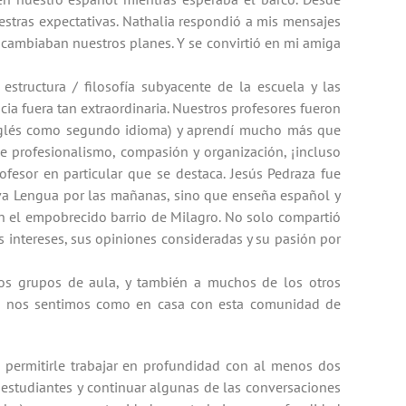
stras expectativas. Nathalia respondió a mis mensajes
 cambiaban nuestros planes. Y se convirtió en mi amiga
a estructura / filosofía subyacente de la escuela y las
ia fuera tan extraordinaria. Nuestros profesores fueron
e inglés como segundo idioma) y aprendí mucho más que
e profesionalismo, compasión y organización, ¡incluso
fesor en particular que se destaca. Jesús Pedraza fue
va Lengua por las mañanas, sino que enseña español y
 en el empobrecido barrio de Milagro. No solo compartió
 intereses, sus opiniones consideradas y su pasión por
os grupos de aula, y también a muchos de los otros
jos, nos sentimos como en casa con esta comunidad de
a permitirle trabajar en profundidad con al menos dos
 estudiantes y continuar algunas de las conversaciones