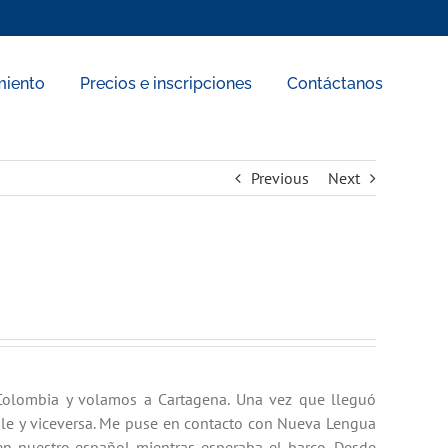
miento
Precios e inscripciones
Contáctanos
Previous
Next
Colombia y volamos a Cartagena. Una vez que lleguó
hile y viceversa. Me puse en contacto con Nueva Lengua
en nuestro español mientras esperaba el barco. Desde