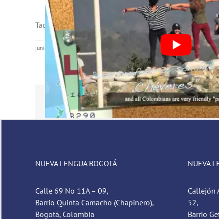
Tags de la entrada:
Aprender español en Cartagena
,
Car
junio 8th, 2016
|
Aprender español viajando
Share This Story, Choose Your Platform!
NUEVA LENGUA BOGOTÁ
NUEVA L
Calle 69 No 11A – 09,
Callejón 
Barrio Quinta Camacho (Chapinero),
52,
Bogotá, Colombia
Barrio Ge