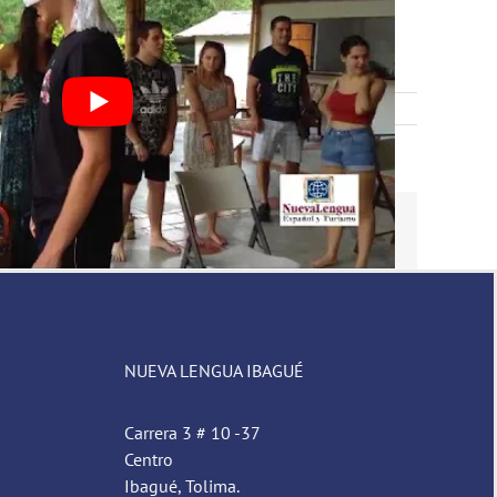
Facebook
Twitter
Reddit
LinkedIn
Tumblr
Pinterest
Vk
Email
NUEVA LENGUA IBAGUÉ
Carrera 3 # 10 -37
Centro
Ibagué, Tolima.