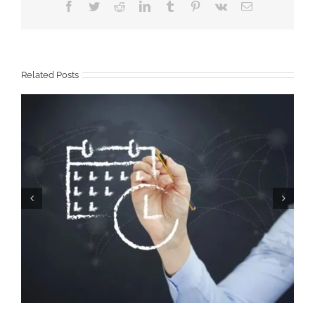
Facebook
Twitter
Reddit
LinkedIn
Tumblr
Pinterest
Vk
Email
Related Posts
Un nuevo comedor para los abuelitos