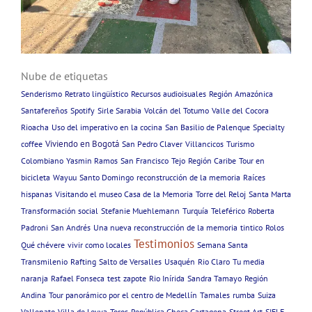
Nube de etiquetas
Senderismo
Retrato lingüístico
Recursos audioisuales
Región Amazónica
Santafereños
Spotify
Sirle Sarabia
Volcán del Totumo
Valle del Cocora
Rioacha
Uso del imperativo en la cocina
San Basilio de Palenque
Specialty
Viviendo en Bogotá
coffee
San Pedro Claver
Villancicos
Turismo
Colombiano
Yasmin Ramos
San Francisco
Tejo
Región Caribe
Tour en
bicicleta
Wayuu
Santo Domingo
reconstrucción de la memoria
Raíces
hispanas
Visitando el museo Casa de la Memoria
Torre del Reloj
Santa Marta
Transformación social
Stefanie Muehlemann
Turquía
Teleférico
Roberta
Padroni
San Andrés
Una nueva reconstrucción de la memoria
tintico
Rolos
Testimonios
Qué chévere
vivir como locales
Semana Santa
Transmilenio
Rafting
Salto de Versalles
Usaquén
Rio Claro
Tu media
naranja
Rafael Fonseca
test
zapote
Rio Inírida
Sandra Tamayo
Región
Andina
Tour panorámico por el centro de Medellín
Tamales
rumba
Suiza
Vallenato
Villa de Leyva
Toros
República Checa Cartagena
Street Art
SIELE