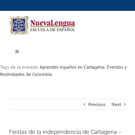
Skip
to
content
Toggle
Navigation
Inicio
Tags de la entrada:
Cursos
Aprender español en Cartagena
,
Eventos y
Dónde estudiar
festividades de Colombia
Actividades culturales
Alojamiento
Precios e inscripciones
Contáctanos
Previous
Next
Fiestas de la independencia de Cartagena –