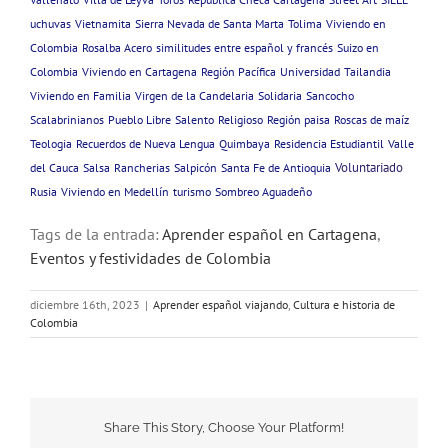
uchuvas
Vietnamita
Sierra Nevada de Santa Marta
Tolima
Viviendo en
Colombia
Rosalba Acero
similitudes entre español y francés
Suizo en
Colombia
Viviendo en Cartagena
Región Pacífica
Universidad
Tailandia
Viviendo en Familia
Virgen de la Candelaria
Solidaria
Sancocho
Scalabrinianos
Pueblo Libre
Salento
Religioso
Región paisa
Roscas de maíz
Teologia
Recuerdos de Nueva Lengua
Quimbaya
Residencia Estudiantil
Valle
Voluntariado
del Cauca
Salsa
Rancherias
Salpicón
Santa Fe de Antioquia
Rusia
Viviendo en Medellín
turismo
Sombreo Aguadeño
Tags de la entrada:
Aprender español en Cartagena
,
Eventos y festividades de Colombia
diciembre 16th, 2023
|
Aprender español viajando
,
Cultura e historia de
Colombia
Share This Story, Choose Your Platform!