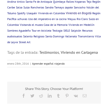
Andina
tintico
Santa Fe de Antioquia
Quimbaya
Raíces hispanas
Tejo
Región
Caribe
Salsa
Suiza
Rancherias
Sandra Tamayo
zapote
Sancocho
Volcán del
Viviendo en Bogotá
Totumo
Spotify
Usaquén
Viviendo en Colombia
Región
Pacífica
uchuvas
Uso del imperativo en la cocina
Wayuu
Rio Claro
Suizo en
Colombia
Visitando el museo Casa de la Memoria
Viviendo en Medellín
Sombreo Aguadeño
Tour en bicicleta
Teologia
SIELE
Salpicón
Recursos
audioisuales
Salento
Religioso
Santo Domingo
Vallenato
Transmilenio
Villa
de Leyva
Street Art
Tags de la entrada:
Testimonios
,
Viviendo en Cartagena
enero 28th, 2016
|
Aprender español viajando
Share This Story, Choose Your Platform!
Facebook
Twitter
Reddit
LinkedIn
Tumblr
Pinterest
Vk
Email