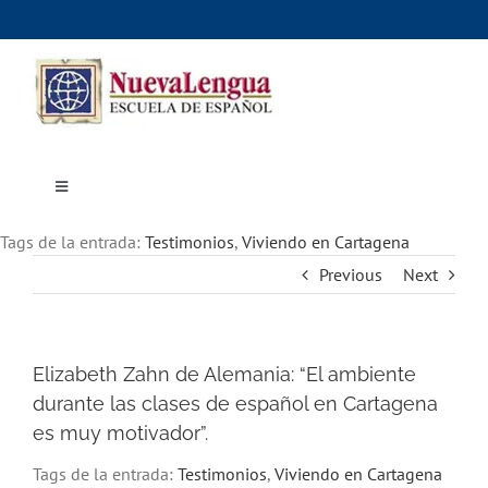
Skip
to
content
Toggle
Navigation
Inicio
Tags de la entrada:
Cursos
Testimonios
,
Viviendo en Cartagena
Dónde estudiar
Previous
Next
Actividades culturales
Alojamiento
Precios e inscripciones
Contáctanos
Elizabeth Zahn de Alemania: “El ambiente
durante las clases de español en Cartagena
es muy motivador”.
Tags de la entrada:
Testimonios
,
Viviendo en Cartagena