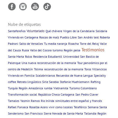
Nube de etiquetas
Voluntariado
Santafereños
Qué chévere
Virgen de la Candelaria
Solidaria
Viviendo en Cartagena
Roscas de maíz
Pueblo Libre
San Andrés
test
Roberta
Padroni
Salto de Versalles
Tu media naranja
Rioacha
Torre del Reloj
Valle
Testimonios
del Cauca
Rusia
Valle del Cocora
turismo
Región paisa
Santa Marta
Rolos
Residencia Estudiantil
Universidad
San Basilio de
Palenque
Una nueva reconstrucción de la memoria
Tour panorámico por el
centro de Medellín
Tolima
reconstrucción de la memoria
Toros
Villancicos
Viviendo en Familia
Scalabrinianos
Recuerdos de Nueva Lengua
Specialty
coffee
Retrato lingüístico
Sirle Sarabia
Stefanie Muehlemann
Rafting
Turquía
Región Amazónica
rumba
Vietnamita
Turismo Colombiano
Transformación social
República Checa Cartagena
San Pedro Claver
Tamales
Yasmin Ramos
Rio Inírida
similitudes entre español y francés
Rafael Fonseca
Rosalba Acero
vivir como locales
Teleférico
Semana Santa
Senderismo
San Francisco
Sierra Nevada de Santa Marta
Tailandia
Región