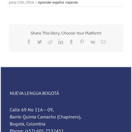
junio 15th, 2016
|
Aprender español viajando
Share This Story, Choose Your Platform!
Facebook
Twitter
Reddit
LinkedIn
Tumblr
Pinterest
Vk
Email
NUEVA LENGUA BOGOTÁ
Calle 69 No 11A – 09,
Barrio Quinta Camacho (Chapinero),
Bogotá, Colombia
Phone: (+57) 601 7532451