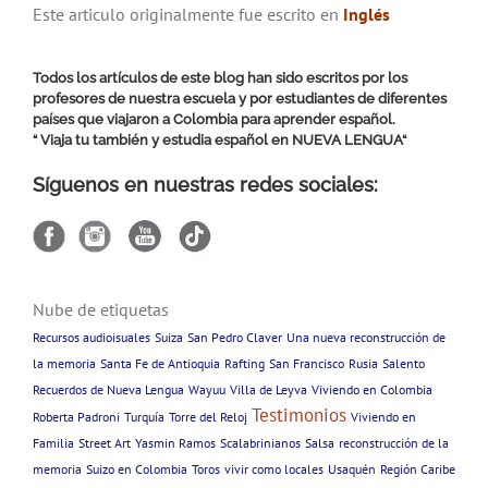
Este articulo originalmente fue escrito en
Inglés
Todos los artículos de este blog han sido escritos por los
profesores de nuestra escuela y por estudiantes de diferentes
países que viajaron a Colombia para aprender español.
“ Viaja tu también y estudia español en
NUEVA LENGUA
“
Síguenos en nuestras redes sociales:
Nube de etiquetas
Recursos audioisuales
Suiza
San Pedro Claver
Una nueva reconstrucción de
la memoria
Santa Fe de Antioquia
Rafting
San Francisco
Rusia
Salento
Recuerdos de Nueva Lengua
Wayuu
Villa de Leyva
Viviendo en Colombia
Testimonios
Roberta Padroni
Turquía
Torre del Reloj
Viviendo en
Familia
Street Art
Yasmin Ramos
Scalabrinianos
Salsa
reconstrucción de la
memoria
Suizo en Colombia
Toros
vivir como locales
Usaquén
Región Caribe