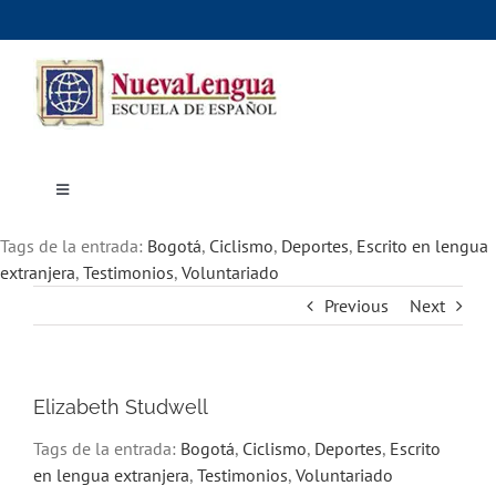
Skip
to
content
Toggle
Navigation
Inicio
Tags de la entrada:
Cursos
Bogotá
,
Ciclismo
,
Deportes
,
Escrito en lengua
Dónde estudiar
extranjera
,
Testimonios
,
Voluntariado
Actividades culturales
Previous
Next
Alojamiento
Precios e inscripciones
Contáctanos
Elizabeth Studwell
Tags de la entrada:
Bogotá
,
Ciclismo
,
Deportes
,
Escrito
en lengua extranjera
,
Testimonios
,
Voluntariado