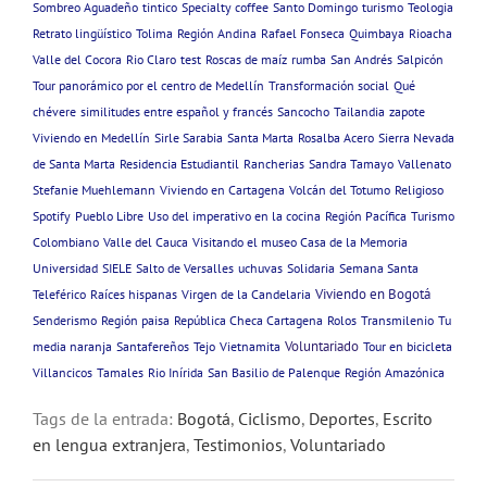
Sombreo Aguadeño
tintico
Specialty coffee
Santo Domingo
turismo
Teologia
Retrato lingüístico
Tolima
Región Andina
Rafael Fonseca
Quimbaya
Rioacha
Valle del Cocora
Rio Claro
test
Roscas de maíz
rumba
San Andrés
Salpicón
Tour panorámico por el centro de Medellín
Transformación social
Qué
chévere
similitudes entre español y francés
Sancocho
Tailandia
zapote
Viviendo en Medellín
Sirle Sarabia
Santa Marta
Rosalba Acero
Sierra Nevada
de Santa Marta
Residencia Estudiantil
Rancherias
Sandra Tamayo
Vallenato
Stefanie Muehlemann
Viviendo en Cartagena
Volcán del Totumo
Religioso
Spotify
Pueblo Libre
Uso del imperativo en la cocina
Región Pacífica
Turismo
Colombiano
Valle del Cauca
Visitando el museo Casa de la Memoria
Universidad
SIELE
Salto de Versalles
uchuvas
Solidaria
Semana Santa
Viviendo en Bogotá
Teleférico
Raíces hispanas
Virgen de la Candelaria
Senderismo
Región paisa
República Checa Cartagena
Rolos
Transmilenio
Tu
Voluntariado
media naranja
Santafereños
Tejo
Vietnamita
Tour en bicicleta
Villancicos
Tamales
Rio Inírida
San Basilio de Palenque
Región Amazónica
Tags de la entrada:
Bogotá
,
Ciclismo
,
Deportes
,
Escrito
en lengua extranjera
,
Testimonios
,
Voluntariado