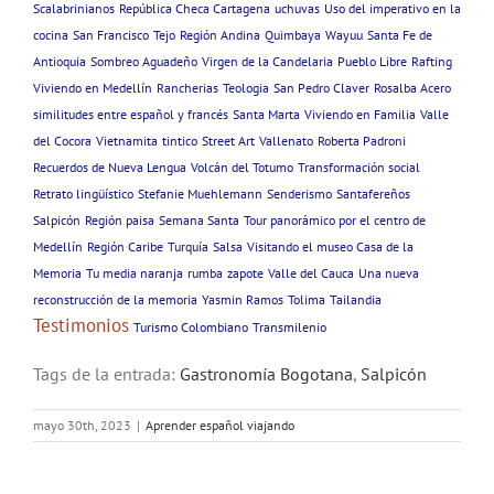
Scalabrinianos
República Checa Cartagena
uchuvas
Uso del imperativo en la
cocina
San Francisco
Tejo
Región Andina
Quimbaya
Wayuu
Santa Fe de
Antioquia
Sombreo Aguadeño
Virgen de la Candelaria
Pueblo Libre
Rafting
Viviendo en Medellín
Rancherias
Teologia
San Pedro Claver
Rosalba Acero
similitudes entre español y francés
Santa Marta
Viviendo en Familia
Valle
del Cocora
Vietnamita
tintico
Street Art
Vallenato
Roberta Padroni
Recuerdos de Nueva Lengua
Volcán del Totumo
Transformación social
Retrato lingüístico
Stefanie Muehlemann
Senderismo
Santafereños
Salpicón
Región paisa
Semana Santa
Tour panorámico por el centro de
Medellín
Región Caribe
Turquía
Salsa
Visitando el museo Casa de la
Memoria
Tu media naranja
rumba
zapote
Valle del Cauca
Una nueva
reconstrucción de la memoria
Yasmin Ramos
Tolima
Tailandia
Testimonios
Turismo Colombiano
Transmilenio
Tags de la entrada:
Gastronomía Bogotana
,
Salpicón
mayo 30th, 2023
|
Aprender español viajando