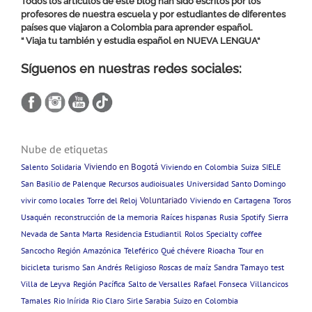
Todos los artículos de este blog han sido escritos por los
profesores de nuestra escuela y por estudiantes de diferentes
países que viajaron a Colombia para aprender español.
“ Viaja tu también y estudia español en
NUEVA LENGUA
“
Síguenos en nuestras redes sociales:
Nube de etiquetas
Viviendo en Bogotá
Salento
Solidaria
Viviendo en Colombia
Suiza
SIELE
San Basilio de Palenque
Recursos audioisuales
Universidad
Santo Domingo
Voluntariado
vivir como locales
Torre del Reloj
Viviendo en Cartagena
Toros
Usaquén
reconstrucción de la memoria
Raíces hispanas
Rusia
Spotify
Sierra
Nevada de Santa Marta
Residencia Estudiantil
Rolos
Specialty coffee
Sancocho
Región Amazónica
Teleférico
Qué chévere
Rioacha
Tour en
bicicleta
turismo
San Andrés
Religioso
Roscas de maíz
Sandra Tamayo
test
Villa de Leyva
Región Pacífica
Salto de Versalles
Rafael Fonseca
Villancicos
Tamales
Rio Inírida
Rio Claro
Sirle Sarabia
Suizo en Colombia