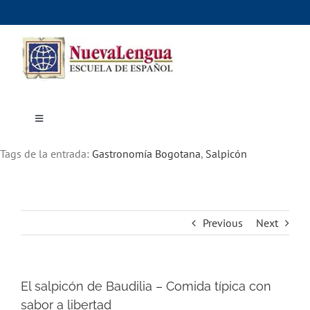
Skip
to
content
Toggle
Navigation
Inicio
Tags de la entrada:
Cursos
Gastronomía Bogotana
,
Salpicón
Dónde estudiar
Actividades culturales
Alojamiento
Precios e inscripciones
Contáctanos
Previous
Next
El salpicón de Baudilia – Comida típica con
sabor a libertad