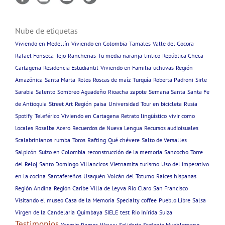
Nube de etiquetas
Viviendo en Medellín
Viviendo en Colombia
Tamales
Valle del Cocora
Rafael Fonseca
Tejo
Rancherias
Tu media naranja
tintico
República Checa
Cartagena
Residencia Estudiantil
Viviendo en Familia
uchuvas
Región
Amazónica
Santa Marta
Rolos
Roscas de maíz
Turquía
Roberta Padroni
Sirle
Sarabia
Salento
Sombreo Aguadeño
Rioacha
zapote
Semana Santa
Santa Fe
de Antioquia
Street Art
Región paisa
Universidad
Tour en bicicleta
Rusia
Spotify
Teleférico
Viviendo en Cartagena
Retrato lingüístico
vivir como
locales
Rosalba Acero
Recuerdos de Nueva Lengua
Recursos audioisuales
Scalabrinianos
rumba
Toros
Rafting
Qué chévere
Salto de Versalles
Salpicón
Suizo en Colombia
reconstrucción de la memoria
Sancocho
Torre
del Reloj
Santo Domingo
Villancicos
Vietnamita
turismo
Uso del imperativo
en la cocina
Santafereños
Usaquén
Volcán del Totumo
Raíces hispanas
Región Andina
Región Caribe
Villa de Leyva
Rio Claro
San Francisco
Visitando el museo Casa de la Memoria
Specialty coffee
Pueblo Libre
Salsa
Virgen de la Candelaria
Quimbaya
SIELE
test
Rio Inírida
Suiza
Testimonios
Yasmin Ramos
Wayuu
Solidaria
Stefanie Muehlemann