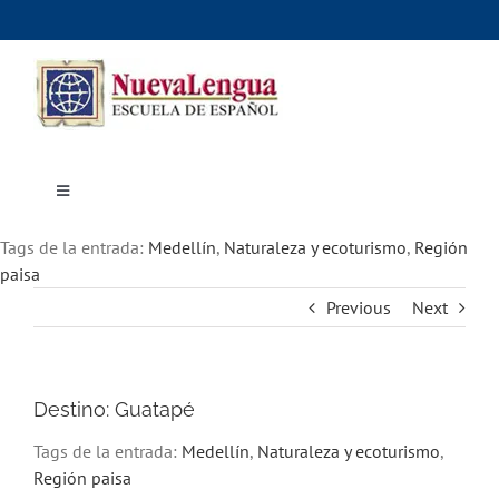
Skip
to
content
Toggle
Navigation
Inicio
Tags de la entrada:
Cursos
Medellín
,
Naturaleza y ecoturismo
,
Región
Dónde estudiar
paisa
Actividades culturales
Previous
Next
Alojamiento
Precios e inscripciones
Contáctanos
Destino: Guatapé
Tags de la entrada:
Medellín
,
Naturaleza y ecoturismo
,
Región paisa