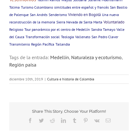
Tolima
Turismo Colombiano
similitudes entre español y francés
San Basilio
Viviendo en Bogotá
de Palenque
San Andrés
Senderismo
Una nueva
Voluntariado
reconstrucción de la memoria
Sierra Nevada de Santa Marta
Religioso
Tour panorámico por el centro de Medellín
Sandra Tamayo
Valle
del Cauca
Transformación social
Teologia
Vallenato
San Pedro Claver
Transmilenio
Región Pacífica
Tailandia
Tags de la entrada:
Medellín
,
Naturaleza y ecoturismo
,
Región paisa
diciembre 10th, 2019
|
Cultura e historia de Colombia
Share This Story, Choose Your Platform!
Facebook
Twitter
Reddit
LinkedIn
Tumblr
Pinterest
Vk
Email