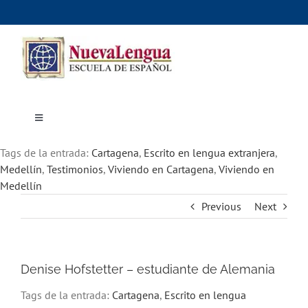
Skip
to
content
Toggle
Navigation
Inicio
Tags de la entrada:
Cursos
Cartagena
,
Escrito en lengua extranjera
,
Dónde estudiar
Medellín
,
Testimonios
,
Viviendo en Cartagena
,
Viviendo en
Actividades culturales
Medellín
Alojamiento
Previous
Next
Precios e inscripciones
Contáctanos
Denise Hofstetter – estudiante de Alemania
Tags de la entrada:
Cartagena
,
Escrito en lengua