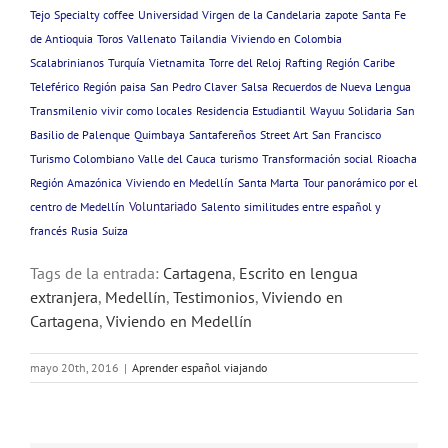
Tejo
Specialty coffee
Universidad
Virgen de la Candelaria
zapote
Santa Fe
de Antioquia
Toros
Vallenato
Tailandia
Viviendo en Colombia
Scalabrinianos
Turquía
Vietnamita
Torre del Reloj
Rafting
Región Caribe
Teleférico
Región paisa
San Pedro Claver
Salsa
Recuerdos de Nueva Lengua
Transmilenio
vivir como locales
Residencia Estudiantil
Wayuu
Solidaria
San
Basilio de Palenque
Quimbaya
Santafereños
Street Art
San Francisco
Turismo Colombiano
Valle del Cauca
turismo
Transformación social
Rioacha
Región Amazónica
Viviendo en Medellín
Santa Marta
Tour panorámico por el
Voluntariado
centro de Medellín
Salento
similitudes entre español y
francés
Rusia
Suiza
Tags de la entrada:
Cartagena
,
Escrito en lengua
extranjera
,
Medellín
,
Testimonios
,
Viviendo en
Cartagena
,
Viviendo en Medellín
mayo 20th, 2016
|
Aprender español viajando