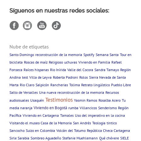
Síguenos en nuestras redes sociales:
Nube de etiquetas
Santo Domingo
reconstrucción de la memoria
Spotify
Semana Santa
Tour en
bicicleta
Roscas de maíz
Religioso
uchuvas
Viviendo en Familia
Rafael
Fonseca
Raíces hispanas
Rio Inírida
Valle del Cocora
Sandra Tamayo
Región
Andina
test
Villa de Leyva
Roberta Padroni
Rolos
Sierra Nevada de Santa
Marta
Rio Claro
Salpicón
Rancherias
Tolima
Retrato lingüístico
Pueblo Libre
Salto de Versalles
Una nueva reconstrucción de la memoria
Recursos
Testimonios
audioisuales
Usaquén
Yasmin Ramos
Rosalba Acero
Tu
Viviendo en Bogotá
media naranja
rumba
Villancicos
Senderismo
Región
Pacífica
Viviendo en Cartagena
Tamales
Uso del imperativo en la cocina
Visitando el museo Casa de la Memoria
San Andrés
Teologia
tintico
Sancocho
Suizo en Colombia
Volcán del Totumo
República Checa Cartagena
Sirle Sarabia
Sombreo Aguadeño
Stefanie Muehlemann
Qué chévere
SIELE