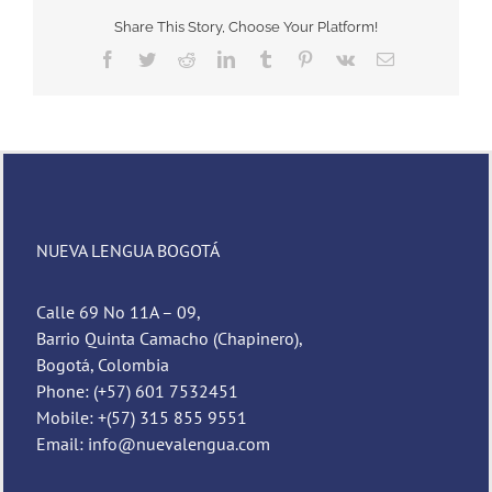
Share This Story, Choose Your Platform!
Facebook
Twitter
Reddit
LinkedIn
Tumblr
Pinterest
Vk
Email
NUEVA LENGUA BOGOTÁ
Calle 69 No 11A – 09,
Barrio Quinta Camacho (Chapinero),
Bogotá, Colombia
Phone: (+57) 601 7532451
Mobile: +(57) 315 855 9551
Email: info@nuevalengua.com