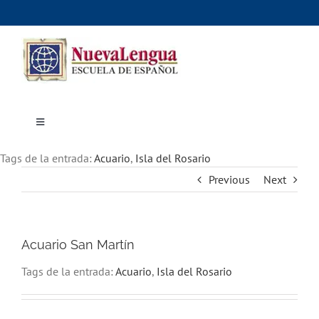
Skip
to
content
Toggle
Navigation
Inicio
Tags de la entrada:
Cursos
Acuario
,
Isla del Rosario
Dónde estudiar
Previous
Next
Actividades culturales
Alojamiento
Precios e inscripciones
Contáctanos
Acuario San Martín
Tags de la entrada:
Acuario
,
Isla del Rosario