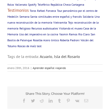
Rolos
Vallenato
Spotify
Teleférico
República Checa Cartagena
Testimonios
Toros
Rafael Fonseca
Tour panorámico por el centro de
Medellín
Semana Santa
similitudes entre español y francés
Solidaria
Una
nueva reconstrucción de la memoria
Vietnamita
Tejo
reconstrucción de la
memoria
Religioso
Recursos audioisuales
Visitando el museo Casa de la
Memoria
Uso del imperativo en la cocina
Yasmin Ramos
Rio Claro
San
Basilio de Palenque
Rosalba Acero
tintico
Roberta Padroni
Volcán del
Totumo
Roscas de maíz
test
Tags de la entrada:
Acuario
,
Isla del Rosario
enero 28th, 2016
|
Aprender español viajando
Share This Story, Choose Your Platform!
Facebook
Twitter
Reddit
LinkedIn
Tumblr
Pinterest
Vk
Email