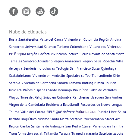
Nube de etiquetas
Rusia
Santafereños
Valle del Cauca
Viviendo en Colombia
Región Andina
Viviendo
Sancocho
Universidad
Salento
Turismo Colombiano
Villancicos
en Bogotá
Región Pacífica
vivir como locales
Sierra Nevada de Santa Marta
Tamales
Sombreo Aguadeño
Región Amazónica
Región paisa
Rioacha
Villa
de Leyva
Senderismo
uchuvas
Teologia
San Francisco
Suiza
Quimbaya
Scalabrinianos
Viviendo en Medellín
Specialty coffee
Transmilenio
Sirle
Sarabia
Viviendo en Cartagena
Sandra Tamayo
Rafting
rumba
Tour en
bicicleta
Raíces hispanas
Santo Domingo
Rio Inírida
Salto de Versalles
Wayuu
Torre del Reloj
Suizo en Colombia
Rancherias
Usaquén
San Andrés
Virgen de la Candelaria
Residencia Estudiantil
Recuerdos de Nueva Lengua
Voluntariado
Tolima
Valle del Cocora
SIELE
Qué chévere
Pueblo Libre
Salsa
Retrato lingüístico
turismo
Santa Marta
Stefanie Muehlemann
Street Art
Región Caribe
Santa Fe de Antioquia
San Pedro Claver
Viviendo en Familia
Transformación social
Tailandia
Turquía
Tu media naranja
Salpicón
zapote