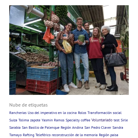
Nube de etiquetas
Rancherias
Uso del imperativo en la cocina
Rolos
Transformación social
Voluntariado
Suiza
Tolima
zapote
Yasmin Ramos
Specialty coffee
test
Sirle
Sarabia
San Basilio de Palenque
Región Andina
San Pedro Claver
Sandra
Tamayo
Rafting
Teleférico
reconstrucción de la memoria
Región paisa