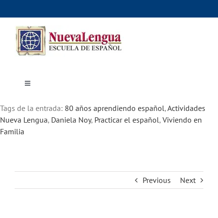
Skip
to
content
Toggle
Navigation
Inicio
Tags de la entrada:
Cursos
80 años aprendiendo español
,
Actividades
Dónde estudiar
Nueva Lengua
,
Daniela Noy
,
Practicar el español
,
Viviendo en
Actividades culturales
Familia
Alojamiento
Precios e inscripciones
Contáctanos
Previous
Next