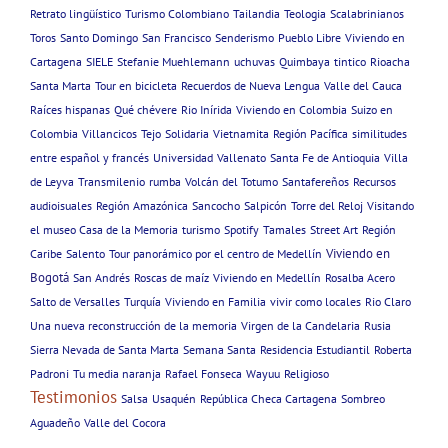
Retrato lingüístico
Turismo Colombiano
Tailandia
Teologia
Scalabrinianos
Toros
Santo Domingo
San Francisco
Senderismo
Pueblo Libre
Viviendo en
Cartagena
SIELE
Stefanie Muehlemann
uchuvas
Quimbaya
tintico
Rioacha
Santa Marta
Tour en bicicleta
Recuerdos de Nueva Lengua
Valle del Cauca
Raíces hispanas
Qué chévere
Rio Inírida
Viviendo en Colombia
Suizo en
Colombia
Villancicos
Tejo
Solidaria
Vietnamita
Región Pacífica
similitudes
entre español y francés
Universidad
Vallenato
Santa Fe de Antioquia
Villa
de Leyva
Transmilenio
rumba
Volcán del Totumo
Santafereños
Recursos
audioisuales
Región Amazónica
Sancocho
Salpicón
Torre del Reloj
Visitando
el museo Casa de la Memoria
turismo
Spotify
Tamales
Street Art
Región
Viviendo en
Caribe
Salento
Tour panorámico por el centro de Medellín
Bogotá
San Andrés
Roscas de maíz
Viviendo en Medellín
Rosalba Acero
Salto de Versalles
Turquía
Viviendo en Familia
vivir como locales
Rio Claro
Una nueva reconstrucción de la memoria
Virgen de la Candelaria
Rusia
Sierra Nevada de Santa Marta
Semana Santa
Residencia Estudiantil
Roberta
Padroni
Tu media naranja
Rafael Fonseca
Wayuu
Religioso
Testimonios
Salsa
Usaquén
República Checa Cartagena
Sombreo
Aguadeño
Valle del Cocora