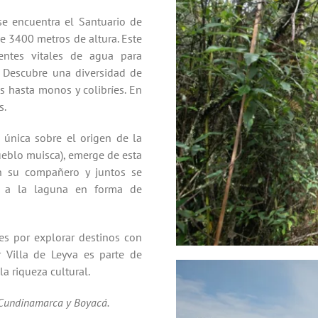
se encuentra el Santuario de
e 3400 metros de altura. Este
entes vitales de agua para
. Descubre una diversidad de
s hasta monos y colibríes. En
s.
 única sobre el origen de la
eblo muisca), emerge de esta
en su compañero y juntos se
san a la laguna en forma de
s por explorar destinos con
ar Villa de Leyva es parte de
a riqueza cultural.
s Cundinamarca y Boyacá.