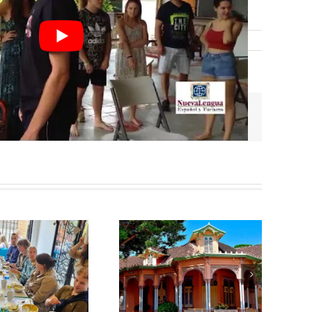
Facebook
Twitter
Reddit
LinkedIn
Tumblr
Pinterest
Vk
Email
escubre Por Qué Manga
es el Barrio ideal para
ersonas que buscan vivir
omo locales en estadías
largas y medianas en