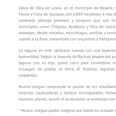
Cerca de Villa de Leyva, en el municipio de Boyacá, 
Fauna y Flora de Iguaque, con 6.889 hectáreas a más d
santuario alberga páramos y bosques que son fu
municipios como Chiquiza, Arcabuco y Villa de Leyva
animales, desde venados, murciélagos, ardillas y zorro
cuanto a la flora, maravíllate con orquídeas y frailejone
La laguna en este santuario cuenta con una leyenda
humanidad. Según la leyenda de Bachué (madre del pu
laguna con su hijo, quien crece para convertirse 
encargan de poblar la tierra. Al finalizar, regre
serpientes.
Nueva Lengua comprende la pasión de los estudiante
historias cautivadoras y belleza incomparable. Visit
nuestros planes, donde el ecoturismo se entrelaza con l
* Muisca: antiguo pueblo indígena que habitó los actuale