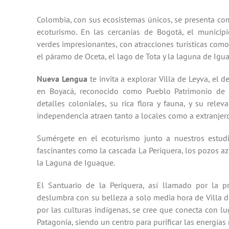
Colombia, con sus ecosistemas únicos, se presenta com
ecoturismo. En las cercanías de Bogotá, el municip
verdes impresionantes, con atracciones turísticas com
el páramo de Oceta, el lago de Tota y la laguna de Igu
Nueva Lengua
te invita a explorar Villa de Leyva, el d
en Boyacá, reconocido como Pueblo Patrimonio de 
detalles coloniales, su rica flora y fauna, y su relev
independencia atraen tanto a locales como a extranjero
Sumérgete en el ecoturismo junto a nuestros estudi
fascinantes como la cascada La Periquera, los pozos az
la Laguna de Iguaque.
El Santuario de la Periquera, así llamado por la pr
deslumbra con su belleza a solo media hora de Villa 
por las culturas indígenas, se cree que conecta con lu
Patagonia, siendo un centro para purificar las energías 