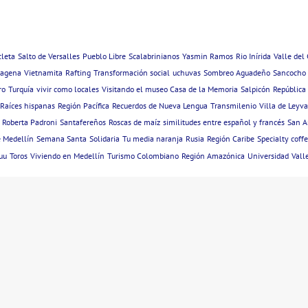
cleta
Salto de Versalles
Pueblo Libre
Scalabrinianos
Yasmin Ramos
Rio Inírida
Valle del
tagena
Vietnamita
Rafting
Transformación social
uchuvas
Sombreo Aguadeño
Sancocho
ro
Turquía
vivir como locales
Visitando el museo Casa de la Memoria
Salpicón
República
Raíces hispanas
Región Pacífica
Recuerdos de Nueva Lengua
Transmilenio
Villa de Leyva
Roberta Padroni
Santafereños
Roscas de maíz
similitudes entre español y francés
San A
e Medellín
Semana Santa
Solidaria
Tu media naranja
Rusia
Región Caribe
Specialty coff
uu
Toros
Viviendo en Medellín
Turismo Colombiano
Región Amazónica
Universidad
Vall