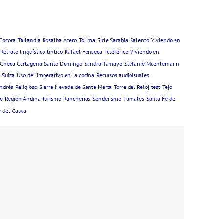
 Cocora
Tailandia
Rosalba Acero
Tolima
Sirle Sarabia
Salento
Viviendo en
Retrato lingüístico
tintico
Rafael Fonseca
Teleférico
Viviendo en
 Checa Cartagena
Santo Domingo
Sandra Tamayo
Stefanie Muehlemann
Suiza
Uso del imperativo en la cocina
Recursos audioisuales
ndrés
Religioso
Sierra Nevada de Santa Marta
Torre del Reloj
test
Tejo
ee
Región Andina
turismo
Rancherias
Senderismo
Tamales
Santa Fe de
e del Cauca