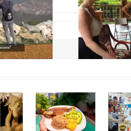
 Leyva
D
a a Cartagena de
El Ajiaco. Bienvenidos a
p
andeja de pescado
Bogotá
c
frito