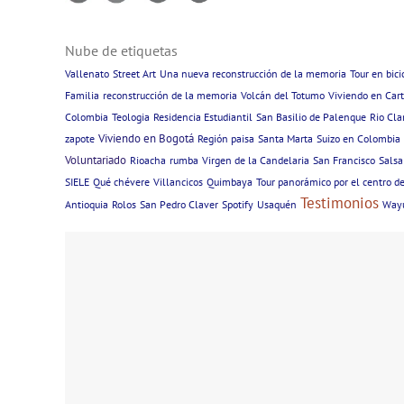
Nube de etiquetas
Vallenato
Street Art
Una nueva reconstrucción de la memoria
Tour en bici
Familia
reconstrucción de la memoria
Volcán del Totumo
Viviendo en Car
Colombia
Teologia
Residencia Estudiantil
San Basilio de Palenque
Rio Cla
Viviendo en Bogotá
zapote
Región paisa
Santa Marta
Suizo en Colombia
Voluntariado
Rioacha
rumba
Virgen de la Candelaria
San Francisco
Salsa
SIELE
Qué chévere
Villancicos
Quimbaya
Tour panorámico por el centro d
Testimonios
Antioquia
Rolos
San Pedro Claver
Spotify
Usaquén
Way