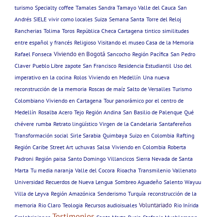
turismo
Specialty coffee
Tamales
Sandra Tamayo
Valle del Cauca
San
Andrés
SIELE
vivir como locales
Suiza
Semana Santa
Torre del Reloj
Rancherias
Tolima
Toros
República Checa Cartagena
tintico
similitudes
entre español y francés
Religioso
Visitando el museo Casa de la Memoria
Viviendo en Bogotá
Rafael Fonseca
Sancocho
Región Pacífica
San Pedro
Claver
Pueblo Libre
zapote
San Francisco
Residencia Estudiantil
Uso del
imperativo en la cocina
Rolos
Viviendo en Medellín
Una nueva
reconstrucción de la memoria
Roscas de maíz
Salto de Versalles
Turismo
Colombiano
Viviendo en Cartagena
Tour panorámico por el centro de
Medellín
Rosalba Acero
Tejo
Región Andina
San Basilio de Palenque
Qué
chévere
rumba
Retrato lingüístico
Virgen de la Candelaria
Santafereños
Transformación social
Sirle Sarabia
Quimbaya
Suizo en Colombia
Rafting
Región Caribe
Street Art
uchuvas
Salsa
Viviendo en Colombia
Roberta
Padroni
Región paisa
Santo Domingo
Villancicos
Sierra Nevada de Santa
Marta
Tu media naranja
Valle del Cocora
Rioacha
Transmilenio
Vallenato
Universidad
Recuerdos de Nueva Lengua
Sombreo Aguadeño
Salento
Wayuu
Villa de Leyva
Región Amazónica
Senderismo
Turquía
reconstrucción de la
Voluntariado
memoria
Rio Claro
Teologia
Recursos audioisuales
Rio Inírida
Testimonios