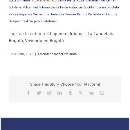
Scalabrinianos
Santa Marta
Rusia
Stefanie Muehlemann
Solidaria
Volcán del Totumo
Santa Fe de Antioquia
Spotify
Tour en bicicleta
Raíces hispanas
Vietnamita
Tailandia
Yasmin Ramos
Viviendo en Familia
Usaquén
test
Salpicón
Teleférico
Tags de la entrada:
Chapinero
,
Idiomas
,
La Candelaria
Bogotá
,
Viviendo en Bogotá
junio 20th, 2019
|
Aprender español viajando
Share This Story, Choose Your Platform!
Facebook
Twitter
Reddit
LinkedIn
Tumblr
Pinterest
Vk
Email