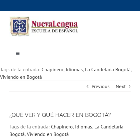
Skip
to
content
Toggle
Navigation
Inicio
Tags de la entrada:
Cursos
Chapinero
,
Idiomas
,
La Candelaria Bogotá
,
Dónde estudiar
Viviendo en Bogotá
Actividades culturales
Previous
Next
Alojamiento
Precios e inscripciones
Contáctanos
¿QUÉ VER Y QUÉ HACER EN BOGOTÁ?
Tags de la entrada:
Chapinero
,
Idiomas
,
La Candelaria
Bogotá
,
Viviendo en Bogotá