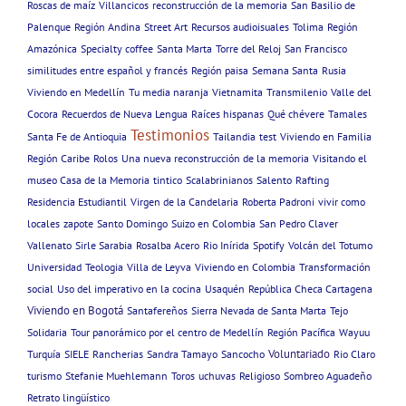
Roscas de maíz
Villancicos
reconstrucción de la memoria
San Basilio de
Palenque
Región Andina
Street Art
Recursos audioisuales
Tolima
Región
Amazónica
Specialty coffee
Santa Marta
Torre del Reloj
San Francisco
similitudes entre español y francés
Región paisa
Semana Santa
Rusia
Viviendo en Medellín
Tu media naranja
Vietnamita
Transmilenio
Valle del
Cocora
Recuerdos de Nueva Lengua
Raíces hispanas
Qué chévere
Tamales
Testimonios
Santa Fe de Antioquia
Tailandia
test
Viviendo en Familia
Región Caribe
Rolos
Una nueva reconstrucción de la memoria
Visitando el
museo Casa de la Memoria
tintico
Scalabrinianos
Salento
Rafting
Residencia Estudiantil
Virgen de la Candelaria
Roberta Padroni
vivir como
locales
zapote
Santo Domingo
Suizo en Colombia
San Pedro Claver
Vallenato
Sirle Sarabia
Rosalba Acero
Rio Inírida
Spotify
Volcán del Totumo
Universidad
Teologia
Villa de Leyva
Viviendo en Colombia
Transformación
social
Uso del imperativo en la cocina
Usaquén
República Checa Cartagena
Viviendo en Bogotá
Santafereños
Sierra Nevada de Santa Marta
Tejo
Solidaria
Tour panorámico por el centro de Medellín
Región Pacífica
Wayuu
Voluntariado
Turquía
SIELE
Rancherias
Sandra Tamayo
Sancocho
Rio Claro
turismo
Stefanie Muehlemann
Toros
uchuvas
Religioso
Sombreo Aguadeño
Retrato lingüístico