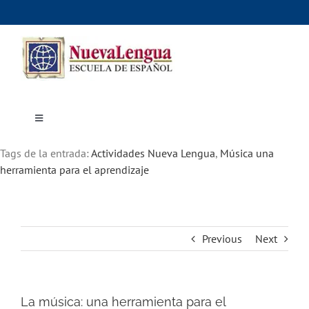
Skip
to
content
Toggle
Navigation
Inicio
Tags de la entrada:
Cursos
Actividades Nueva Lengua
,
Música una
Dónde estudiar
herramienta para el aprendizaje
Actividades culturales
Alojamiento
Precios e inscripciones
Contáctanos
Previous
Next
La música: una herramienta para el