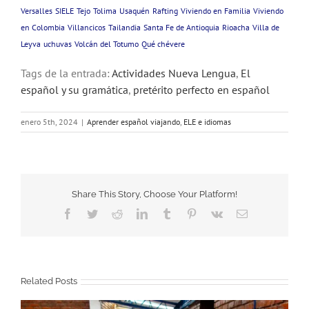
Versalles
SIELE
Tejo
Tolima
Usaquén
Rafting
Viviendo en Familia
Viviendo
en Colombia
Villancicos
Tailandia
Santa Fe de Antioquia
Rioacha
Villa de
Leyva
uchuvas
Volcán del Totumo
Qué chévere
Tags de la entrada:
Actividades Nueva Lengua
,
El
español y su gramática
,
pretérito perfecto en español
enero 5th, 2024
|
Aprender español viajando
,
ELE e idiomas
Share This Story, Choose Your Platform!
Facebook
Twitter
Reddit
LinkedIn
Tumblr
Pinterest
Vk
Email
Related Posts