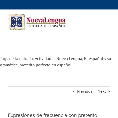
Skip
to
content
Toggle
Navigation
Inicio
Tags de la entrada:
Cursos
Actividades Nueva Lengua
,
El español y su
Dónde estudiar
gramática
,
pretérito perfecto en español
Actividades culturales
Alojamiento
Precios e inscripciones
Contáctanos
Previous
Next
Expresiones de frecuencia con pretérito