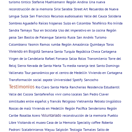
turismo
tintico
Stefanie Muehlemann
Región Andina
Una nueva
reconstrucción de la memoria
Sirle Sarabia
Street Art
Recuerdos de Nueva
Lengua
Suiza
San Francisco
Recursos audioisuales
Valle del Cauca
Solidaria
Sombreo Aguadeño
Raíces hispanas
Suizo en Colombia
Teleférico
Rio Inírida
Sandra Tamayo
Tour en bicicleta
Uso del imperativo en la cocina
Región
paisa
San Basilio de Palenque
Salento
Rusia
San Andrés
Turismo
Colombiano
Yasmin Ramos
rumba
Región Amazónica
Quimbaya
Toros
Viviendo en Bogotá
Semana Santa
Turquía
República Checa Cartagena
Virgen de la Candelaria
Rafael Fonseca
Salsa
Rolos
Transmilenio
Torre del
Reloj
Sierra Nevada de Santa Marta
Tu media naranja
test
Santo Domingo
Vallenato
Tour panorámico por el centro de Medellín
Viviendo en Cartagena
Transformación social
zapote
Universidad
Spotify
Sancocho
Testimonios
Rio Claro
Santa Marta
Rancherias
Residencia Estudiantil
Valle del Cocora
Santafereños
vivir como locales
San Pedro Claver
similitudes entre español y francés
Religioso
Vietnamita
Retrato lingüístico
Roscas de maíz
Viviendo en Medellín
Región Pacífica
Senderismo
Región
Voluntariado
Caribe
Rosalba Acero
reconstrucción de la memoria
Pueblo
Libre
Visitando el museo Casa de la Memoria
Specialty coffee
Roberta
Padroni
Scalabrinianos
Wayuu
Salpicón
Teologia
Tamales
Salto de