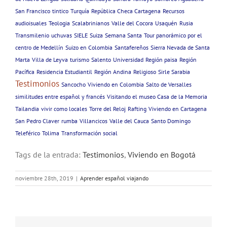
San Francisco
tintico
Turquía
República Checa Cartagena
Recursos
audioisuales
Teologia
Scalabrinianos
Valle del Cocora
Usaquén
Rusia
Transmilenio
uchuvas
SIELE
Suiza
Semana Santa
Tour panorámico por el
centro de Medellín
Suizo en Colombia
Santafereños
Sierra Nevada de Santa
Marta
Villa de Leyva
turismo
Salento
Universidad
Región paisa
Región
Pacífica
Residencia Estudiantil
Región Andina
Religioso
Sirle Sarabia
Testimonios
Sancocho
Viviendo en Colombia
Salto de Versalles
similitudes entre español y francés
Visitando el museo Casa de la Memoria
Tailandia
vivir como locales
Torre del Reloj
Rafting
Viviendo en Cartagena
San Pedro Claver
rumba
Villancicos
Valle del Cauca
Santo Domingo
Teleférico
Tolima
Transformación social
Tags de la entrada:
Testimonios
,
Viviendo en Bogotá
noviembre 28th, 2019
|
Aprender español viajando