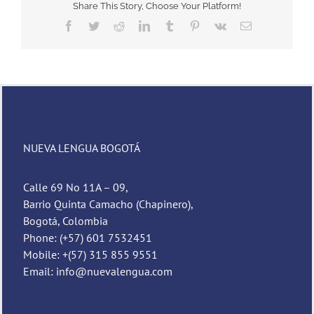
Share This Story, Choose Your Platform!
Facebook
Twitter
Reddit
LinkedIn
Tumblr
Pinterest
Vk
Email
NUEVA LENGUA BOGOTÁ
Calle 69 No 11A – 09,
Barrio Quinta Camacho (Chapinero),
Bogotá, Colombia
Phone: (+57) 601 7532451
Mobile: +(57) 315 855 9551
Email: info@nuevalengua.com