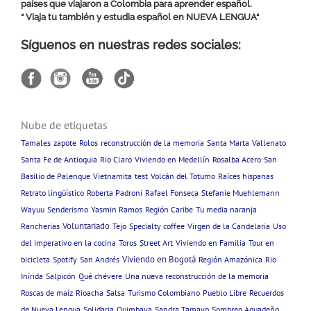
países que viajaron a Colombia para aprender español.
“ Viaja tu también y estudia español en
NUEVA LENGUA
“
Síguenos en nuestras redes sociales:
Nube de etiquetas
Tamales
zapote
Rolos
reconstrucción de la memoria
Santa Marta
Vallenato
Santa Fe de Antioquia
Rio Claro
Viviendo en Medellín
Rosalba Acero
San
Basilio de Palenque
Vietnamita
test
Volcán del Totumo
Raíces hispanas
Retrato lingüístico
Roberta Padroni
Rafael Fonseca
Stefanie Muehlemann
Wayuu
Senderismo
Yasmin Ramos
Región Caribe
Tu media naranja
Voluntariado
Rancherias
Tejo
Specialty coffee
Virgen de la Candelaria
Uso
del imperativo en la cocina
Toros
Street Art
Viviendo en Familia
Tour en
Viviendo en Bogotá
bicicleta
Spotify
San Andrés
Región Amazónica
Rio
Inírida
Salpicón
Qué chévere
Una nueva reconstrucción de la memoria
Roscas de maíz
Rioacha
Salsa
Turismo Colombiano
Pueblo Libre
Recuerdos
de Nueva Lengua
Solidaria
Quimbaya
Sandra Tamayo
Sombreo Aguadeño