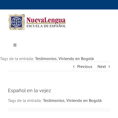
Skip
to
content
Toggle
Navigation
Inicio
Tags de la entrada:
Cursos
Testimonios
,
Viviendo en Bogotá
Dónde estudiar
Previous
Next
Actividades culturales
Alojamiento
Precios e inscripciones
Contáctanos
Español en la vejez
Tags de la entrada:
Testimonios
,
Viviendo en Bogotá