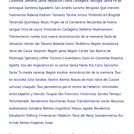
Colombia
Semana Santa
República Checa Cartagena
Teologia
Santa Fe de
Antioquia
Sombreo Aguadeño
San Andrés
turismo
Religioso
Qué chévere
Viviendo en Bogotá
Vietnamita
Roberta Padroni
Tamales
Tolima
tintico
Tailandia
Quimbaya
Rolos
Virgen de la Candelaria
Recuerdos de Nueva
Lengua
Villa de Leyva
Viviendo en Cartagena
Stefanie Muehlemann
Transmilenio
rumba
Una nueva reconstrucción de la memoria
Salto de
Versalles
Volcán del Totumo
Rosalba Acero
Teleférico
Región Amazónica
Valle del Cauca
Salpicón
Región paisa
Región Caribe
San Basilio de
Palenque
Specialty coffee
Turismo Colombiano
Suizo en Colombia
Rioacha
Spotify
Uso del imperativo en la cocina
Santa Marta
Rio Claro
Sancocho
Salsa
Tu media naranja
Región Andina
reconstrucción de la memoria
Tour
en bicicleta
Sirle Sarabia
Yasmin Ramos
Roscas de maíz
Valle del Cocora
uchuvas
Usaquén
Tour panorámico por el centro de Medellín
similitudes
entre español y francés
Turquía
San Francisco
Villancicos
Sandra Tamayo
Voluntariado
Senderismo
Rancherias
Rusia
Transformación social
Recursos
audioisuales
Solidaria
Retrato lingüístico
Wayuu
zapote
Residencia
Estudiantil
Rafting
Viviendo en Medellín
Torre del Reloj
Scalabrinianos
Rio
Inírida
Raíces hispanas
Suiza