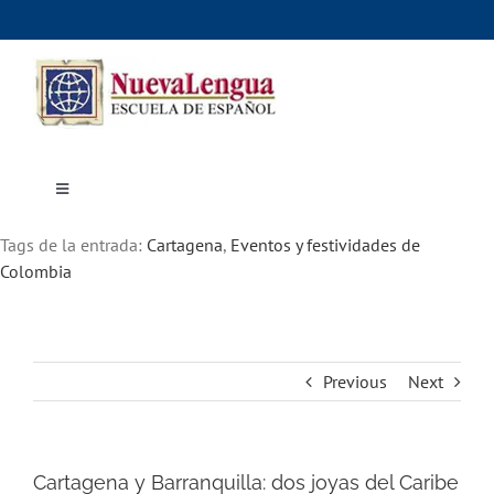
Skip
to
content
Toggle
Navigation
Inicio
Tags de la entrada:
Cursos
Cartagena
,
Eventos y festividades de
Dónde estudiar
Colombia
Actividades culturales
Alojamiento
Precios e inscripciones
Contáctanos
Previous
Next
Cartagena y Barranquilla: dos joyas del Caribe