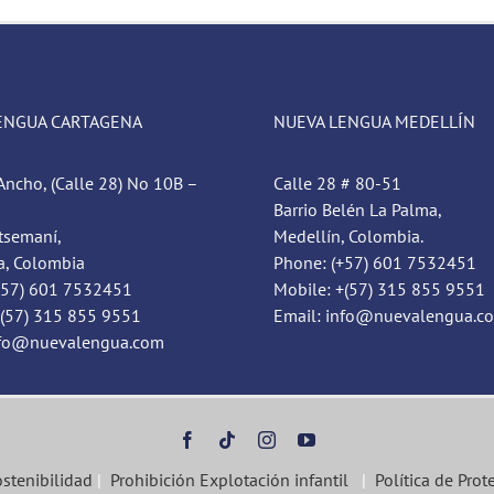
ENGUA CARTAGENA
NUEVA LENGUA MEDELLÍN
Ancho, (Calle 28) No 10B –
Calle 28 # 80-51
Barrio Belén La Palma,
tsemaní,
Medellín, Colombia.
a, Colombia
Phone: (+57) 601 7532451
+57) 601 7532451
Mobile: +(57) 315 855 9551
+(57) 315 855 9551
Email: info@nuevalengua.c
nfo@nuevalengua.com
ostenibilidad
|
Prohibición Explotación infantil
|
Política de Prot