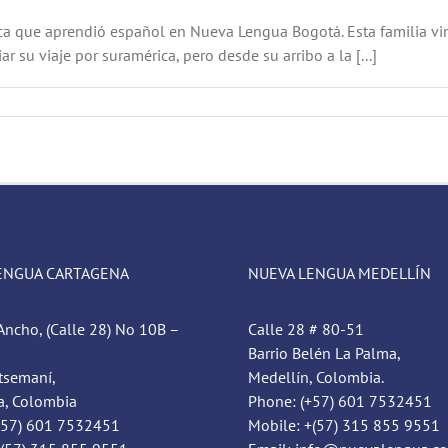
nica que aprendió español en Nueva Lengua Bogotá. Esta familia vi
r su viaje por suramérica, pero desde su arribo a la [...]
ENGUA CARTAGENA
NUEVA LENGUA MEDELLÍN
Ancho, (Calle 28) No 10B –
Calle 28 # 80-51
Barrio Belén La Palma,
tsemaní,
Medellín, Colombia.
a, Colombia
Phone: (+57) 601 7532451
+57) 601 7532451
Mobile: +(57) 315 855 9551